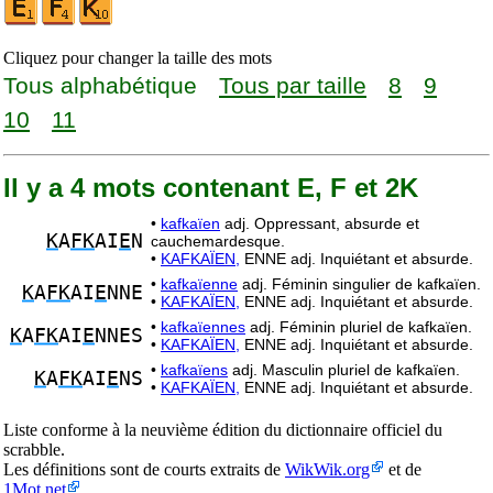
Cliquez pour changer la taille des mots
Tous alphabétique
Tous par taille
8
9
10
11
Il y a 4 mots contenant E, F et 2K
•
kafkaïen
adj. Oppressant, absurde et
K
A
FK
AI
E
N
cauchemardesque.
•
KAFKAÏEN,
ENNE adj. Inquiétant et absurde.
•
kafkaïenne
adj. Féminin singulier de kafkaïen.
K
A
FK
AI
E
NNE
•
KAFKAÏEN,
ENNE adj. Inquiétant et absurde.
•
kafkaïennes
adj. Féminin pluriel de kafkaïen.
K
A
FK
AI
E
NNES
•
KAFKAÏEN,
ENNE adj. Inquiétant et absurde.
•
kafkaïens
adj. Masculin pluriel de kafkaïen.
K
A
FK
AI
E
NS
•
KAFKAÏEN,
ENNE adj. Inquiétant et absurde.
Liste conforme à la neuvième édition du dictionnaire officiel du
scrabble.
Les définitions sont de courts extraits de
WikWik.org
et de
1Mot.net
.