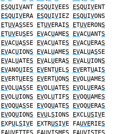
ES
Q
U
I
V
ANT
ES
Q
U
I
V
EES
ES
Q
U
I
V
ENT
ES
Q
U
I
V
ERA
ES
Q
U
I
V
IEZ
ES
Q
U
I
V
ONS
E
T
UV
A
S
SES
E
T
UV
ERAI
S
E
T
UV
ERON
S
E
T
UV
EU
S
ES
EV
AC
U
AME
S
EV
AC
U
ANT
S
EV
AC
U
A
S
SE
EV
AC
U
ATE
S
EV
AC
U
ERA
S
EV
AC
U
ION
S
EV
AL
U
AME
S
EV
AL
U
A
S
SE
EV
AL
U
ATE
S
EV
AL
U
ERA
S
EV
AL
U
ION
S
EV
ANO
U
IE
S
EV
ENT
U
EL
S
EV
ERT
U
AI
S
EV
ERT
U
EE
S
EV
ERT
U
ON
S
EV
OL
U
AME
S
EV
OL
U
A
S
SE
EV
OL
U
ATE
S
EV
OL
U
ERA
S
EV
OL
U
ION
S
EV
OL
U
TIF
S
EV
OQ
U
AME
S
EV
OQ
U
A
S
SE
EV
OQ
U
ATE
S
EV
OQ
U
ERA
S
EV
OQ
U
ION
S
EVU
L
S
IONS
E
XCL
US
I
V
E
E
XP
U
L
S
I
V
E
E
XTR
US
I
V
E FA
UVE
RIE
S
FA
UVE
TTE
S
FA
UV
I
S
M
E
S FA
UV
I
S
T
E
S