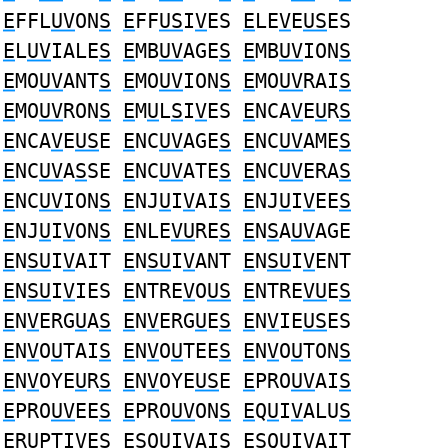
E
FFL
UV
ON
S
E
FF
US
I
V
ES
E
LE
V
E
US
ES
E
L
UV
IALE
S
E
MB
UV
AGE
S
E
MB
UV
ION
S
E
MO
UV
ANT
S
E
MO
UV
ION
S
E
MO
UV
RAI
S
E
MO
UV
RON
S
E
M
U
L
S
I
V
ES
E
NCA
V
E
U
R
S
E
NCA
V
E
US
E
E
NC
UV
AGE
S
E
NC
UV
AME
S
E
NC
UV
A
S
SE
E
NC
UV
ATE
S
E
NC
UV
ERA
S
E
NC
UV
ION
S
E
NJ
U
I
V
AI
S
E
NJ
U
I
V
EE
S
E
NJ
U
I
V
ON
S
E
NLE
VU
RE
S
E
N
S
A
UV
AGE
E
N
SU
I
V
AIT
E
N
SU
I
V
ANT
E
N
SU
I
V
ENT
E
N
SU
I
V
IES
E
NTRE
V
O
US
E
NTRE
VU
E
S
E
N
V
ERG
U
A
S
E
N
V
ERG
U
E
S
E
N
V
IE
US
ES
E
N
V
O
U
TAI
S
E
N
V
O
U
TEE
S
E
N
V
O
U
TON
S
E
N
V
OYE
U
R
S
E
N
V
OYE
US
E
E
PRO
UV
AI
S
E
PRO
UV
EE
S
E
PRO
UV
ON
S
E
Q
U
I
V
ALU
S
E
R
U
PTI
V
E
S
ES
Q
U
I
V
AIS
ES
Q
U
I
V
AIT