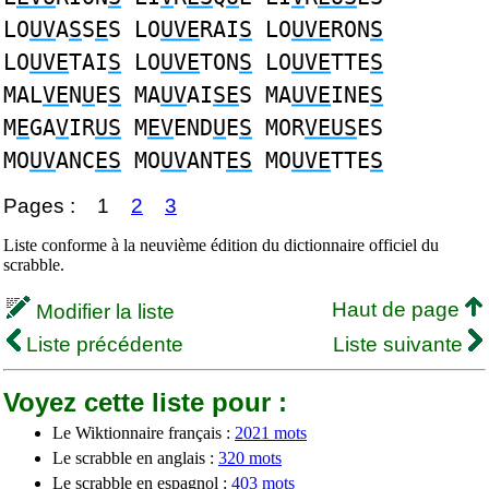
LO
UV
A
S
S
E
S LO
UVE
RAI
S
LO
UVE
RON
S
LO
UVE
TAI
S
LO
UVE
TON
S
LO
UVE
TTE
S
MAL
VE
N
U
E
S
MA
UV
AI
SE
S MA
UVE
INE
S
M
E
GA
V
IR
US
M
EV
END
U
E
S
MOR
VEUS
ES
MO
UV
ANC
ES
MO
UV
ANT
ES
MO
UVE
TTE
S
Pages :
1
2
3
Liste conforme à la neuvième édition du dictionnaire officiel du
scrabble.
Haut de page
Modifier la liste
Liste précédente
Liste suivante
Voyez cette liste pour :
Le Wiktionnaire français :
2021 mots
Le scrabble en anglais :
320 mots
Le scrabble en espagnol :
403 mots