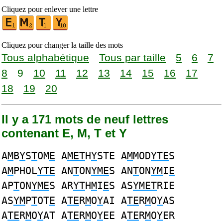
Cliquez pour enlever une lettre
Cliquez pour changer la taille des mots
Tous alphabétique
Tous par taille
5
6
7
8
9
10
11
12
13
14
15
16
17
18
19
20
Il y a 171 mots de neuf lettres
contenant E, M, T et Y
A
M
B
Y
S
T
OM
E
A
MET
H
Y
STE A
M
MOD
YTE
S
A
M
PHOL
YTE
AN
T
ON
YME
S AN
T
ON
YM
I
E
AP
T
ON
YME
S AR
YT
H
M
I
E
S AS
YMET
RIE
AS
YM
P
T
OT
E
A
TE
R
M
O
Y
AI A
TE
R
M
O
Y
AS
A
TE
R
M
O
Y
AT A
TE
R
M
O
Y
EE A
TE
R
M
O
Y
ER