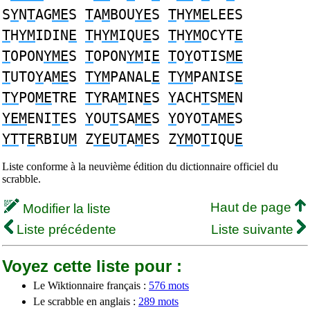
S
Y
N
T
AG
ME
S
T
A
M
BOU
YE
S
T
H
YME
LEES
T
H
YM
IDIN
E
T
H
YM
IQU
E
S
T
H
YM
OCYT
E
T
OPON
YME
S
T
OPON
YM
I
E
T
O
Y
OTIS
ME
T
UTO
Y
A
ME
S
TYM
PANAL
E
TYM
PANIS
E
TY
PO
ME
TRE
TY
RA
M
IN
E
S
Y
ACH
T
S
ME
N
YEM
ENI
T
ES
Y
OU
T
SA
ME
S
Y
OYO
T
A
ME
S
YT
T
E
RBIU
M
Z
YE
U
T
A
M
ES Z
YM
O
T
IQU
E
Liste conforme à la neuvième édition du dictionnaire officiel du
scrabble.
Haut de page
Modifier la liste
Liste précédente
Liste suivante
Voyez cette liste pour :
Le Wiktionnaire français :
576 mots
Le scrabble en anglais :
289 mots