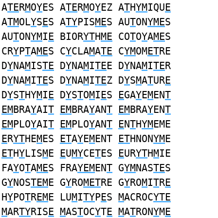
A
TE
R
M
O
Y
ES A
TE
R
M
O
Y
EZ A
T
H
YM
IQU
E
A
TM
OL
Y
S
E
S A
TY
PIS
ME
S AU
T
ON
YME
S
AU
T
ON
YM
I
E
BIOR
YT
H
ME
CO
T
O
Y
A
ME
S
CR
Y
P
T
A
ME
S C
Y
CLA
M
A
TE
C
YM
OM
ET
RE
D
Y
NA
M
IS
TE
D
Y
NA
M
I
TE
E D
Y
NA
M
I
TE
R
D
Y
NA
M
I
TE
S D
Y
NA
M
I
TE
Z D
Y
S
M
A
T
UR
E
D
Y
S
T
HY
M
I
E
D
Y
S
T
O
M
I
E
S
E
GA
Y
E
M
EN
T
EM
BRA
Y
AI
T
EM
BRA
Y
AN
T
EM
BRA
Y
EN
T
EM
PLO
Y
AI
T
EM
PLO
Y
AN
T
E
N
T
H
YM
EME
E
R
YT
HE
M
ES
ET
A
Y
E
M
ENT
ET
HNON
YM
E
ET
H
Y
LIS
M
E
E
U
MY
CE
T
ES
E
UR
YT
H
M
IE
FA
Y
O
T
A
ME
S FRA
YEM
EN
T
G
YM
NAS
TE
S
G
Y
NOS
TEM
E G
Y
RO
MET
RE G
Y
RO
M
I
T
R
E
H
Y
PO
T
R
EM
E LU
M
I
TY
P
E
S
M
ACROC
YTE
M
AR
TY
RIS
E
M
AS
T
OC
Y
T
E
M
A
T
RON
Y
M
E