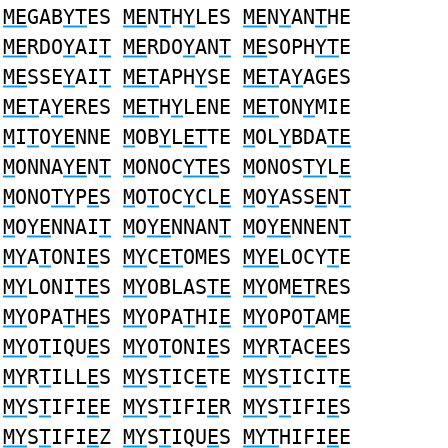
ME
GAB
YT
ES
ME
N
T
H
Y
LES
ME
N
Y
AN
T
HE
ME
RDO
Y
AI
T
ME
RDO
Y
AN
T
ME
SOPH
YT
E
ME
SSE
Y
AI
T
MET
APH
Y
SE
MET
A
Y
AGES
MET
A
Y
ERES
MET
H
Y
LENE
MET
ON
Y
MIE
M
I
T
O
YE
NNE
M
OB
Y
L
ET
TE
M
OL
Y
BDA
TE
M
ONNA
YE
N
T
M
ONOC
YTE
S
M
ONOS
TY
L
E
M
ONO
TY
P
E
S
M
O
T
OC
Y
CL
E
M
O
Y
ASS
E
N
T
M
O
YE
NNAI
T
M
O
YE
NNAN
T
M
O
YE
NNEN
T
MY
A
T
ONI
E
S
MY
C
ET
OMES
MYE
LOCY
T
E
MY
LONI
TE
S
MY
OBLAS
TE
MY
OM
ET
RES
MY
OPA
T
H
E
S
MY
OPA
T
HI
E
MY
OPO
T
AM
E
MY
O
T
IQU
E
S
MY
O
T
ONI
E
S
MY
R
T
AC
E
ES
MY
R
T
ILL
E
S
MY
S
T
IC
E
TE
MY
S
T
ICIT
E
MY
S
T
IFI
E
E
MY
S
T
IFI
E
R
MY
S
T
IFI
E
S
MY
S
T
IFI
E
Z
MY
S
T
IQU
E
S
MYT
HIFI
E
E