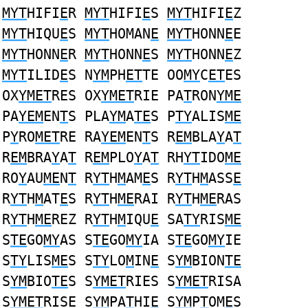
MYT
HIFI
E
R
MYT
HIFI
E
S
MYT
HIFI
E
Z
MYT
HIQU
E
S
MYT
HOMAN
E
MYT
HONN
E
E
MYT
HONN
E
R
MYT
HONN
E
S
MYT
HONN
E
Z
MYT
ILID
E
S N
YM
PH
ET
TE OO
MY
C
ET
ES
OX
YMET
RES OX
YMET
RIE PA
T
RON
YME
PA
YEM
EN
T
S PLA
YM
A
TE
S P
TY
ALIS
ME
P
Y
RO
MET
RE RA
YEM
EN
T
S R
EM
BLA
Y
A
T
R
EM
BRA
Y
A
T
R
EM
PLO
Y
A
T
RH
YT
IDO
ME
RO
Y
AU
ME
N
T
R
YT
H
M
AM
E
S R
YT
H
M
ASS
E
R
YT
H
M
AT
E
S R
YT
H
ME
RAI R
YT
H
ME
RAS
R
YT
H
ME
REZ R
YT
H
M
IQU
E
SA
TY
RIS
ME
S
TE
GO
MY
AS S
TE
GO
MY
IA S
TE
GO
MY
IE
S
TY
LIS
ME
S S
TY
LO
M
IN
E
S
YM
BION
TE
S
YM
BIO
TE
S S
YMET
RIES S
YMET
RISA
S
YMET
RISE S
YM
PA
T
HI
E
S
YM
P
T
OM
E
S