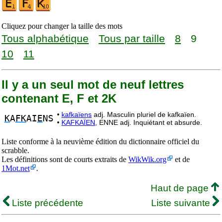
Cliquez pour changer la taille des mots
Tous alphabétique
Tous par taille
8
9
10
11
Il y a un seul mot de neuf lettres
contenant E, F et 2K
•
kafkaïens
adj. Masculin pluriel de kafkaïen.
K
A
FK
AI
E
NS
•
KAFKAÏEN,
ENNE adj. Inquiétant et absurde.
Liste conforme à la neuvième édition du dictionnaire officiel du
scrabble.
Les définitions sont de courts extraits de
WikWik.org
et de
1Mot.net
.
Haut de page
Liste précédente
Liste suivante