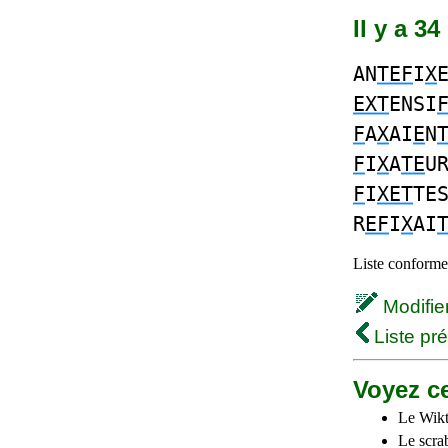
Il y a 3
AN
TEF
I
X
EXT
ENSI
F
A
X
AI
E
N
F
I
X
A
TE
U
F
I
XET
TE
R
EF
I
X
AI
Liste conforme 
Modifier 
Liste pr
Voyez ce
Le Wikt
Le scra