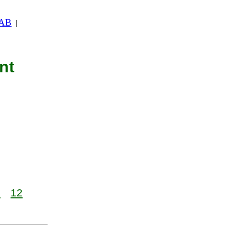
 AB
|
nt
1
12