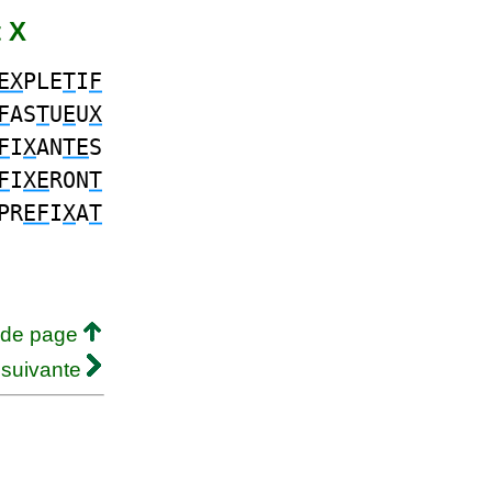
t X
EX
PLE
T
I
F
F
AS
T
U
E
U
X
F
I
X
AN
TE
S
F
I
XE
RON
T
PR
EF
I
X
A
T
 de page
 suivante