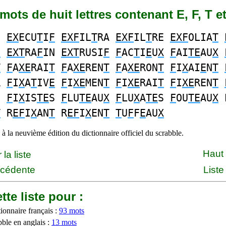
4 mots de huit lettres contenant E, F, T e
E
EX
ECU
T
I
F
EXF
IL
T
RA
EXF
IL
T
RE
EXF
OLIA
T
F
EXT
RA
F
IN
EXT
RUSI
F
F
AC
T
I
E
U
X
F
AI
TE
AU
X
T
F
A
XE
RAI
T
F
A
XE
REN
T
F
A
XE
RON
T
F
I
X
AI
E
N
T
R
F
I
X
A
T
IV
E
F
I
XE
MEN
T
F
I
XE
RAI
T
F
I
XE
REN
T
S
F
I
X
IS
TE
S
F
LU
TE
AU
X
F
LU
X
A
TE
S
F
OU
TE
AU
X
T
R
EF
I
X
AN
T
R
EF
I
X
EN
T
T
U
F
F
E
AU
X
à la neuvième édition du dictionnaire officiel du scrabble.
Haut
la liste
écédente
Liste
tte liste pour :
ionnaire français :
93 mots
bble en anglais :
13 mots