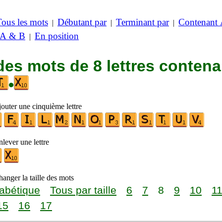
Tous les mots
Débutant par
Terminant par
Contenant
|
|
|
 A & B
En position
|
des mots de 8 lettres contena
•
jouter une cinquième lettre
lever une lettre
anger la taille des mots
abétique
Tous par taille
6
7
8
9
10
1
15
16
17