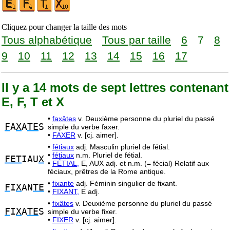
Cliquez pour changer la taille des mots
Tous alphabétique
Tous par taille
6
7
8
9
10
11
12
13
14
15
16
17
Il y a 14 mots de sept lettres contenant
E, F, T et X
•
faxâtes
v. Deuxième personne du pluriel du passé
F
A
X
A
TE
S
simple du verbe faxer.
•
FAXER
v. [cj. aimer].
•
fétiaux
adj. Masculin pluriel de fétial.
•
fétiaux
n.m. Pluriel de fétial.
FET
IAU
X
•
FÉTIAL,
E, AUX adj. et n.m. (= fécial) Relatif aux
féciaux, prêtres de la Rome antique.
•
fixante
adj. Féminin singulier de fixant.
F
I
X
AN
TE
•
FIXANT,
E adj.
•
fixâtes
v. Deuxième personne du pluriel du passé
F
I
X
A
TE
S
simple du verbe fixer.
•
FIXER
v. [cj. aimer].