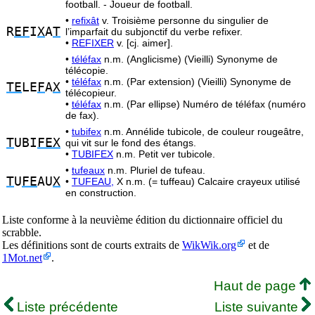
football. - Joueur de football.
•
refixât
v. Troisième personne du singulier de
R
EF
I
X
A
T
l’imparfait du subjonctif du verbe refixer.
•
REFIXER
v. [cj. aimer].
•
téléfax
n.m. (Anglicisme) (Vieilli) Synonyme de
télécopie.
•
téléfax
n.m. (Par extension) (Vieilli) Synonyme de
TE
LE
F
A
X
télécopieur.
•
téléfax
n.m. (Par ellipse) Numéro de téléfax (numéro
de fax).
•
tubifex
n.m. Annélide tubicole, de couleur rougeâtre,
T
UBI
FEX
qui vit sur le fond des étangs.
•
TUBIFEX
n.m. Petit ver tubicole.
•
tufeaux
n.m. Pluriel de tufeau.
T
U
FE
AU
X
•
TUFEAU,
X n.m. (= tuffeau) Calcaire crayeux utilisé
en construction.
Liste conforme à la neuvième édition du dictionnaire officiel du
scrabble.
Les définitions sont de courts extraits de
WikWik.org
et de
1Mot.net
.
Haut de page
Liste précédente
Liste suivante