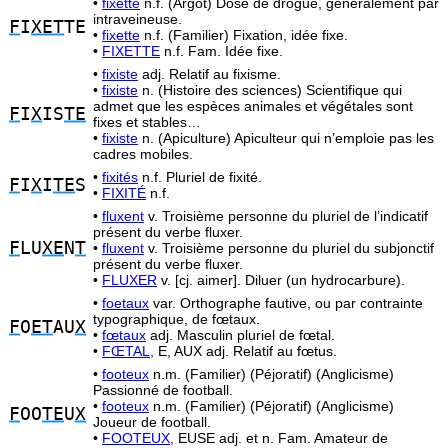
•
fixette
n.f. (Argot) Dose de drogue, généralement par
intraveineuse.
F
I
XET
TE
•
fixette
n.f. (Familier) Fixation, idée fixe.
•
FIXETTE
n.f. Fam. Idée fixe.
•
fixiste
adj. Relatif au fixisme.
•
fixiste
n. (Histoire des sciences) Scientifique qui
admet que les espèces animales et végétales sont
F
I
X
IS
TE
fixes et stables…
•
fixiste
n. (Apiculture) Apiculteur qui n’emploie pas les
cadres mobiles.
•
fixités
n.f. Pluriel de fixité.
F
I
X
I
TE
S
•
FIXITÉ
n.f.
•
fluxent
v. Troisième personne du pluriel de l’indicatif
présent du verbe fluxer.
F
LU
XE
N
T
•
fluxent
v. Troisième personne du pluriel du subjonctif
présent du verbe fluxer.
•
FLUXER
v. [cj. aimer]. Diluer (un hydrocarbure).
•
foetaux
var. Orthographe fautive, ou par contrainte
typographique, de fœtaux.
F
O
ET
AU
X
•
fœtaux
adj. Masculin pluriel de fœtal.
•
FŒTAL,
E, AUX adj. Relatif au fœtus.
•
footeux
n.m. (Familier) (Péjoratif) (Anglicisme)
Passionné de football.
•
footeux
n.m. (Familier) (Péjoratif) (Anglicisme)
F
OO
TE
U
X
Joueur de football.
•
FOOTEUX,
EUSE adj. et n. Fam. Amateur de