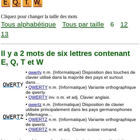
Cliquez pour changer la taille des mots
Tous alphabétique
Tous par taille
6
12
13
Il y a 2 mots de six lettres contenant
E, Q, T et W
•
qwerty
n.m. (Informatique) Disposition des touches de
clavier utilisé dans la majorité des pays et surtout
dans…
QWE
R
T
Y
•
QWERTY
n.m. (Informatique) Variante orthographique
de qwerty.
•
QWERTY
inv. n.m. et adj. Clavier anglais.
•
qwertz
n.m. (Informatique) Disposition de clavier
utilisée principalement dans les pays germanophones
(Allemagne…
QWE
R
T
Z
•
QWERTZ
n.m. (Informatique) Variante orthographique
de qwertz.
•
QWERTZ
n.m. et adj. Clavier suisse romand.