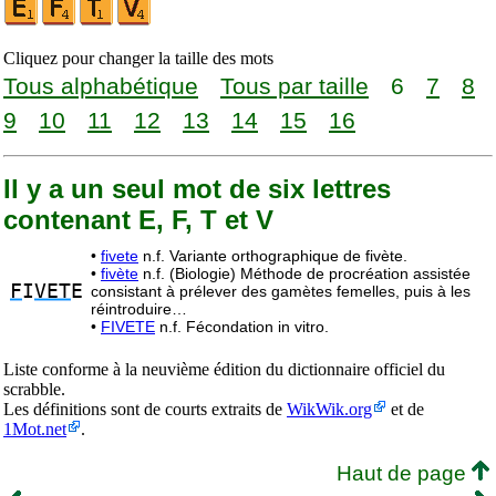
Cliquez pour changer la taille des mots
Tous alphabétique
Tous par taille
6
7
8
9
10
11
12
13
14
15
16
Il y a un seul mot de six lettres
contenant E, F, T et V
•
fivete
n.f. Variante orthographique de fivète.
•
fivète
n.f. (Biologie) Méthode de procréation assistée
F
I
VET
E
consistant à prélever des gamètes femelles, puis à les
réintroduire…
•
FIVETE
n.f. Fécondation in vitro.
Liste conforme à la neuvième édition du dictionnaire officiel du
scrabble.
Les définitions sont de courts extraits de
WikWik.org
et de
1Mot.net
.
Haut de page