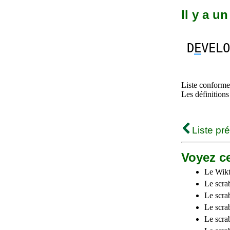
Il y a u
D
E
VELO
Liste conforme 
Les définitions
Liste pr
Voyez ce
Le Wikt
Le scra
Le scra
Le scrab
Le scra