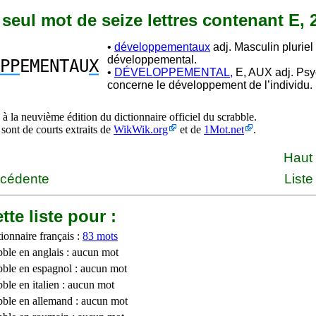
n seul mot de seize lettres contenant E, 
•
développementaux
adj. Masculin pluriel
développemental.
PP
EMENTAU
X
•
DÉVELOPPEMENTAL,
E, AUX adj. Psy
concerne le développement de l’individu.
à la neuvième édition du dictionnaire officiel du scrabble.
 sont de courts extraits de
WikWik.org
et de
1Mot.net
.
Haut
écédente
Liste
tte liste pour :
ionnaire français :
83 mots
bble en anglais : aucun mot
bble en espagnol : aucun mot
ble en italien : aucun mot
bble en allemand : aucun mot