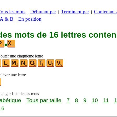
Tous les mots
Débutant par
Terminant par
Contenant
|
|
|
 A & B
En position
|
des mots de 16 lettres conte
•
jouter une cinquième lettre
lever une lettre
anger la taille des mots
abétique
Tous par taille
7
8
9
10
11
16