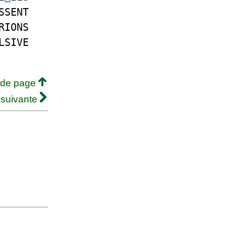
SSENT
RIONS
LSIVE
 de page
 suivante