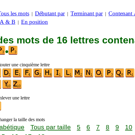
Tous les mots
Débutant par
Terminant par
Contenant
|
|
|
 A & B
En position
|
des mots de 16 lettres conte
•
jouter une cinquième lettre
lever une lettre
anger la taille des mots
abétique
Tous par taille
5
6
7
8
9
10