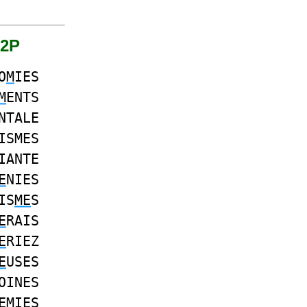
 2P
O
M
IES
M
ENTS
NTALE
ISMES
IANTE
E
NIES
IS
ME
S
E
RAIS
E
RIEZ
E
USES
OINES
E
M
IES