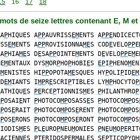
15
16
17
18
5 mots de seize lettres contenant E, M et
RA
P
HIQUES A
PP
AUVRISS
EM
ENTS A
PPE
NDICECT
ISS
EM
ENTS A
PP
ROVISIONNA
ME
S COD
E
VELO
PP
E
RA
P
HIA
ME
S D
E
SA
PP
OINTE
M
ENTS D
E
VELO
PP
E
M
E
P
E
M
ENTAUX DYS
M
OR
P
HO
P
HOBI
E
S
EP
I
P
HENO
M
EN
O
M
ENISTES HI
PP
OPOTA
ME
SQUES HY
P
OLI
P
ID
EM
ID
EM
IANTS I
MP
R
E
SCRI
P
TIBLES LY
MP
HOCYTO
P
P
ATHIQU
E
S
PE
RCE
P
TIONNIS
M
ES
P
HILANTHRO
P
MP
OSAI
E
NT
P
HOTOCO
MP
OSASS
E
S
P
HOTOCO
MP
OS
MP
OS
E
RAIT
P
HOTOCO
MP
OS
E
RENT
P
HOTOCO
MP
OS
MP
OS
E
RONS
P
HOTOCO
MP
OS
E
RONT
P
HOTOCO
MP
OS
RIODIS
M
ES
P
L
E
URO
P
NEU
M
ONIES
P
N
E
U
M
O
P
ERIT
M
ACI
E
NNES
P
T
E
RIDOS
P
ER
M
ALES S
EP
TICO
P
YOH