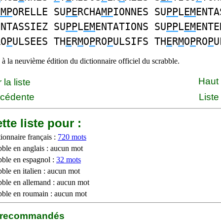
EMP
ORELLE SU
PE
RCHA
MP
IONNES SU
PP
L
EM
ENTA
ENTASSIEZ SU
PP
L
EM
ENTATIONS SU
PP
L
EM
ENTE
RO
P
ULSEES TH
E
R
M
O
P
RO
P
ULSIFS TH
E
R
M
O
P
RO
P
U
à la neuvième édition du dictionnaire officiel du scrabble.
Haut
la liste
écédente
Liste
tte liste pour :
ionnaire français :
720 mots
bble en anglais : aucun mot
bble en espagnol :
32 mots
ble en italien : aucun mot
bble en allemand : aucun mot
bble en roumain : aucun mot
b recommandés