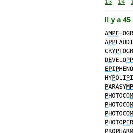
13
14
Il y a 4
A
MPE
LOG
A
PP
LAUD
CRY
P
TOG
D
E
VELO
P
EP
I
P
HEN
HY
P
OLI
P
P
ARASY
M
P
HOTOCO
P
HOTOCO
P
HOTOCO
P
HOTO
PE
P
RO
P
HAR