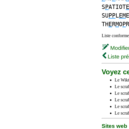
S
P
ATIOT
SU
PP
L
EM
TH
E
R
M
O
P
Liste conforme 
Modifier 
Liste pr
Voyez ce
Le Wikt
Le scra
Le scra
Le scrab
Le scra
Le scra
Sites we