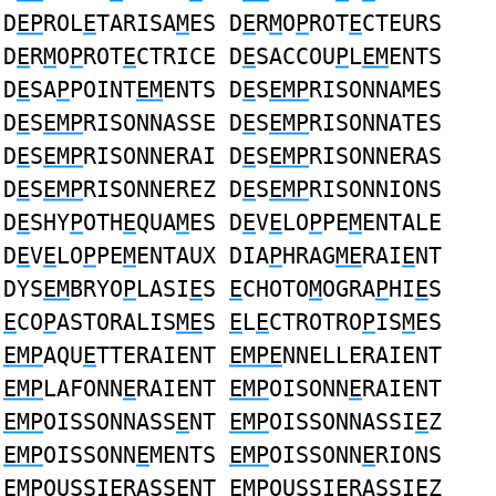
D
EP
ROL
E
TARISA
M
ES D
E
R
M
O
P
ROT
E
CTEURS
D
E
R
M
O
P
ROT
E
CTRICE D
E
SACCOU
P
L
EM
ENTS
D
E
SA
P
POINT
EM
ENTS D
E
S
EMP
RISONNAMES
D
E
S
EMP
RISONNASSE D
E
S
EMP
RISONNATES
D
E
S
EMP
RISONNERAI D
E
S
EMP
RISONNERAS
D
E
S
EMP
RISONNEREZ D
E
S
EMP
RISONNIONS
D
E
SHY
P
OTH
E
QUA
M
ES D
E
V
E
LO
P
PE
M
ENTALE
D
E
V
E
LO
P
PE
M
ENTAUX DIA
P
HRAG
ME
RAI
E
NT
DYS
EM
BRYO
P
LASI
E
S
E
CHOTO
M
OGRA
P
HI
E
S
E
CO
P
ASTORALIS
ME
S
E
L
E
CTROTRO
P
IS
M
ES
EMP
AQU
E
TTERAIENT
EMPE
NNELLERAIENT
EMP
LAFONN
E
RAIENT
EMP
OISONN
E
RAIENT
EMP
OISSONNASS
E
NT
EMP
OISSONNASSI
E
Z
EMP
OISSONN
E
MENTS
EMP
OISSONN
E
RIONS
EMP
OUSSI
E
RASSENT
EMP
OUSSI
E
RASSIEZ