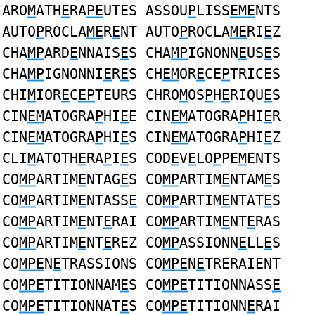
ARO
M
ATH
E
RA
PE
UTES ASSOU
P
LISS
EME
NTS
AUTO
P
ROCLA
ME
R
E
NT AUTO
P
ROCLA
ME
RI
E
Z
CHA
MP
ARD
E
NNAIS
E
S CHA
MP
IGNONN
E
US
E
S
CHA
MP
IGNONNI
E
R
E
S CH
EM
OR
E
CE
P
TRICES
CHI
M
IOR
E
C
EP
TEURS CHRO
M
OS
P
H
E
RIQU
E
S
CIN
EM
ATOGRA
P
HI
E
E CIN
EM
ATOGRA
P
HI
E
R
CIN
EM
ATOGRA
P
HI
E
S CIN
EM
ATOGRA
P
HI
E
Z
CLI
M
ATOTH
E
RA
P
I
E
S COD
E
V
E
LO
P
PE
M
ENTS
CO
MP
ARTIM
E
NTAG
E
S CO
MP
ARTIM
E
NTAM
E
S
CO
MP
ARTIM
E
NTASS
E
CO
MP
ARTIM
E
NTAT
E
S
CO
MP
ARTIM
E
NT
E
RAI CO
MP
ARTIM
E
NT
E
RAS
CO
MP
ARTIM
E
NT
E
REZ CO
MP
ASSIONN
E
LL
E
S
CO
MPE
N
E
TRASSIONS CO
MPE
N
E
TRERAIENT
CO
MPE
TITIONNAM
E
S CO
MPE
TITIONNASS
E
CO
MPE
TITIONNAT
E
S CO
MPE
TITIONN
E
RAI