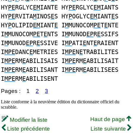
HY
PE
RGLYC
EM
IANTE HY
PE
RGLYC
EM
IANTS
HY
PE
RVITA
M
INOS
E
S HY
P
OGLYC
EM
IANT
E
S
HY
P
OLIPID
EM
IANT
E
I
M
MUNOCOM
PE
T
E
NTE
I
M
MUNOCOM
PE
T
E
NTS I
M
MUNOD
EP
R
E
SSIFS
I
M
MUNOD
EP
R
E
SSIVE I
MP
ATI
E
NT
E
RAIENT
I
MPE
DANC
E
METRIES I
MPE
N
E
TRABILITES
I
MPE
RM
E
ABILISAIS I
MPE
RM
E
ABILISAIT
I
MPE
RM
E
ABILISANT I
MPE
RM
E
ABILISEES
I
MPE
RM
E
ABILISENT
Pages :
1
2
3
Liste conforme à la neuvième édition du dictionnaire officiel du
scrabble.
Haut de page
Modifier la liste
Liste précédente
Liste suivante