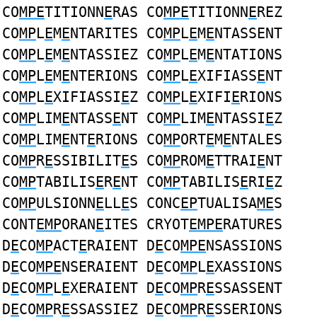
CO
MPE
TITIONN
E
RAS CO
MPE
TITIONN
E
REZ
CO
MP
L
E
M
E
NTARITES CO
MP
L
E
M
E
NTASSENT
CO
MP
L
E
M
E
NTASSIEZ CO
MP
L
E
M
E
NTATIONS
CO
MP
L
E
M
E
NTERIONS CO
MP
L
E
XIFIASS
E
NT
CO
MP
L
E
XIFIASSI
E
Z CO
MP
L
E
XIFI
E
RIONS
CO
MP
LIM
E
NTASS
E
NT CO
MP
LIM
E
NTASSI
E
Z
CO
MP
LIM
E
NT
E
RIONS CO
MP
ORT
E
M
E
NTALES
CO
MP
R
E
SSIBILIT
E
S CO
MP
ROM
E
TTRAI
E
NT
CO
MP
TABILIS
E
R
E
NT CO
MP
TABILIS
E
RI
E
Z
CO
MP
ULSIONN
E
LL
E
S CONC
EP
TUALISA
ME
S
CONT
EMP
ORAN
E
ITES CRYOT
EMPE
RATURES
D
E
CO
MP
ACT
E
RAIENT D
E
CO
MPE
NSASSIONS
D
E
CO
MPE
NSERAIENT D
E
CO
MP
L
E
XASSIONS
D
E
CO
MP
L
E
XERAIENT D
E
CO
MP
R
E
SSASSENT
D
E
CO
MP
R
E
SSASSIEZ D
E
CO
MP
R
E
SSERIONS