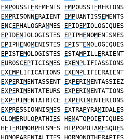
EMP
OUSSI
E
REMENTS
EMP
OUSSI
E
RERIONS
EMP
RISONN
E
RAIENT
EMP
UANTISS
E
MENTS
E
NC
EP
HALOGRA
M
MES
EP
ID
EM
IOLOGIQUES
EP
ID
EM
IOLOGISTES
EP
IPH
E
NO
M
ENISMES
EP
IPH
E
NO
M
ENISTES
EP
IST
EM
OLOGIQUES
EP
IST
EM
OLOGISTES
E
STA
MP
ILL
E
RAIENT
E
UROSC
EP
TICIS
M
ES
E
X
EMP
LIFIASSIONS
E
X
EMP
LIFICATIONS
E
X
EMP
LIFIERAIENT
E
X
PE
RI
M
ENTASSENT
E
X
PE
RI
M
ENTASSIEZ
E
X
PE
RI
M
ENTATEURS
E
X
PE
RI
M
ENTATIONS
E
X
PE
RI
M
ENTATRICE
E
X
PE
RI
M
ENTERIONS
E
X
P
R
E
SSIONNIS
M
ES
E
XTRA
P
YRA
M
IDAL
E
S
GLO
ME
RULO
P
ATHI
E
S H
EM
ATO
P
OI
E
TIQUES
H
E
T
E
RO
M
OR
P
HISMES HI
P
POPOTA
ME
SQU
E
S
HO
M
O
P
AR
E
NTALIT
E
S HOR
M
ONOTH
E
RA
P
I
E
S