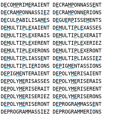
D
E
CO
MP
RIM
E
RAIENT D
E
CRA
MP
ONNASS
E
NT
D
E
CRA
MP
ONNASSI
E
Z D
E
CRA
MP
ONN
E
RIONS
D
E
CUL
P
ABILISA
ME
S D
E
GU
E
R
P
ISSE
M
ENTS
D
EM
ULTI
P
L
E
XAIENT D
EM
ULTI
P
L
E
XASSES
D
EM
ULTI
P
L
E
XERAIS D
EM
ULTI
P
L
E
XERAIT
D
EM
ULTI
P
L
E
XERENT D
EM
ULTI
P
L
E
XERIEZ
D
EM
ULTI
P
L
E
XERONS D
EM
ULTI
P
L
E
XERONT
D
EM
ULTI
P
LIASS
E
NT D
EM
ULTI
P
LIASSI
E
Z
D
EM
ULTI
P
LI
E
RIONS D
EP
IG
ME
NTASSIONS
D
EP
IG
ME
NTERAIENT D
EP
OLY
ME
RISAIENT
D
EP
OLY
ME
RISASSES D
EP
OLY
ME
RISERAIS
D
EP
OLY
ME
RISERAIT D
EP
OLY
ME
RISERENT
D
EP
OLY
ME
RISERIEZ D
EP
OLY
ME
RISERONS
D
EP
OLY
ME
RISERONT D
EP
ROGRA
M
MASS
E
NT
D
EP
ROGRA
M
MASSI
E
Z D
EP
ROGRA
M
M
E
RIONS