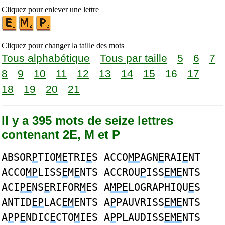
Cliquez pour enlever une lettre
Cliquez pour changer la taille des mots
Tous alphabétique
Tous par taille
5
6
7
8
9
10
11
12
13
14
15
16
17
18
19
20
21
Il y a 395 mots de seize lettres
contenant 2E, M et P
ABSOR
P
TIO
ME
TRI
E
S ACCO
MP
AGN
E
RAI
E
NT
ACCO
MP
LISS
E
M
E
NTS ACCROU
P
ISS
EME
NTS
ACI
PE
NS
E
RIFOR
M
ES A
MPE
LOGRAPHIQU
E
S
ANTID
EP
LAC
EM
ENTS A
P
PAUVRISS
EME
NTS
A
P
P
E
NDIC
E
CTO
M
IES A
P
PLAUDISS
EME
NTS