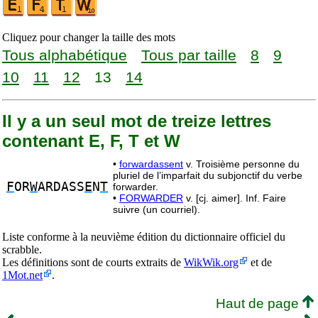
Cliquez pour changer la taille des mots
Tous alphabétique
Tous par taille
8
9
10
11
12
13
14
Il y a un seul mot de treize lettres
contenant E, F, T et W
•
forwardassent
v. Troisième personne du
pluriel de l’imparfait du subjonctif du verbe
F
OR
W
ARDASS
E
N
T
forwarder.
•
FORWARDER
v. [cj. aimer]. Inf. Faire
suivre (un courriel).
Liste conforme à la neuvième édition du dictionnaire officiel du
scrabble.
Les définitions sont de courts extraits de
WikWik.org
et de
1Mot.net
.
Haut de page