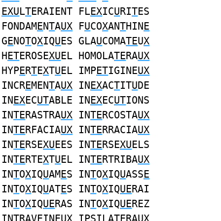
EXU
L
T
ERAIENT FL
EX
IC
U
RI
T
ES
FONDAM
E
N
T
A
UX
F
U
CO
X
AN
T
HIN
E
G
E
NO
T
O
X
IQ
U
ES GLA
U
COMA
TE
U
X
H
ET
EROSE
XU
EL HOMOLA
TE
RA
UX
HYP
E
R
T
E
X
T
U
EL IMP
ET
IGINE
UX
INCR
E
MEN
T
A
UX
IN
EX
AC
T
IT
U
DE
IN
EX
EC
UT
ABLE IN
EX
EC
UT
IONS
IN
TE
RASTRA
UX
IN
TE
RCOSTA
UX
IN
TE
RFACIA
UX
IN
TE
RRACIA
UX
IN
TE
RSE
XU
EES IN
TE
RSE
XU
ELS
IN
TE
RTE
X
T
U
EL IN
TE
RTRIBA
UX
IN
T
O
X
IQ
U
AM
E
S IN
T
O
X
IQ
U
ASS
E
IN
T
O
X
IQ
U
AT
E
S IN
T
O
X
IQ
UE
RAI
IN
T
O
X
IQ
UE
RAS IN
T
O
X
IQ
UE
REZ
IN
T
RAV
E
INE
UX
IPSILA
TE
RA
UX