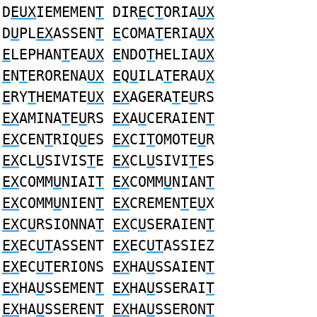
D
EUX
IEMEMEN
T
DIR
E
C
T
ORIA
UX
D
U
PL
EX
ASSEN
T
E
COMA
T
ERIA
UX
E
LEPHAN
T
EA
UX
E
NDO
T
HELIA
UX
E
N
T
ERORENA
UX
E
Q
U
ILA
T
ERAU
X
E
RY
T
HEMATE
UX
EX
AGERA
T
E
U
RS
EX
AMINA
T
E
U
RS
EX
A
U
CERAIEN
T
EX
CEN
T
RIQ
U
ES
EX
CI
T
OMOTE
U
R
EX
CL
U
SIVIS
T
E
EX
CL
U
SIVI
T
ES
EX
COMM
U
NIAI
T
EX
COMM
U
NIAN
T
EX
COMM
U
NIEN
T
EX
CREMEN
T
E
U
X
EX
C
U
RSIONNA
T
EX
C
U
SERAIEN
T
EX
EC
UT
ASSENT
EX
EC
UT
ASSIEZ
EX
EC
UT
ERIONS
EX
HA
U
SSAIEN
T
EX
HA
U
SSEMEN
T
EX
HA
U
SSERAI
T
EX
HA
U
SSEREN
T
EX
HA
U
SSERON
T