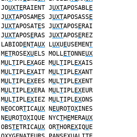
JO
UXTE
RAIENT J
UXT
APOSABL
E
J
UXT
APOSAM
E
S J
UXT
APOSASS
E
J
UXT
APOSAT
E
S J
UXT
APOS
E
RAI
J
UXT
APOS
E
RAS J
UXT
APOS
E
REZ
LABIOD
E
N
T
A
UX
L
UX
U
E
USEMEN
T
M
ET
ROSE
XU
ELS MOLL
ET
ONNE
UX
M
U
L
T
IPL
EX
AGE M
U
L
T
IPL
EX
AIS
M
U
L
T
IPL
EX
AIT M
U
L
T
IPL
EX
ANT
M
U
L
T
IPL
EX
EES M
U
L
T
IPL
EX
ENT
M
U
L
T
IPL
EX
ERA M
U
L
T
IPL
EX
EUR
M
U
L
T
IPL
EX
IEZ M
U
L
T
IPL
EX
ONS
N
E
OCOR
T
ICA
UX
N
EU
RO
T
O
X
INES
N
EU
RO
T
O
X
IQUE NYC
T
H
E
MERA
UX
OBS
TE
TRICA
UX
OR
T
HOR
EX
IQ
U
E
O
X
YG
E
NA
T
E
U
RS PANS
EXU
ALI
T
E