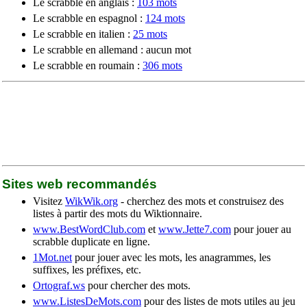
Le scrabble en anglais :
103 mots
Le scrabble en espagnol :
124 mots
Le scrabble en italien :
25 mots
Le scrabble en allemand : aucun mot
Le scrabble en roumain :
306 mots
Sites web recommandés
Visitez
WikWik.org
- cherchez des mots et construisez des
listes à partir des mots du Wiktionnaire.
www.BestWordClub.com
et
www.Jette7.com
pour jouer au
scrabble duplicate en ligne.
1Mot.net
pour jouer avec les mots, les anagrammes, les
suffixes, les préfixes, etc.
Ortograf.ws
pour chercher des mots.
www.ListesDeMots.com
pour des listes de mots utiles au jeu