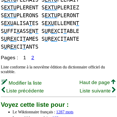
S
EXTU
PLERENT S
EXTU
PLERIEZ
S
EXTU
PLERONS S
EXTU
PLERONT
S
EXU
ALISA
T
ES S
EXU
ELLEMEN
T
S
U
FFI
X
ASS
E
N
T
S
U
R
EX
CI
T
ABLE
S
U
R
EX
CI
T
AMES S
U
R
EX
CI
T
ANTE
S
U
R
EX
CI
T
ANTS
Pages :
1
2
Liste conforme à la neuvième édition du dictionnaire officiel du
scrabble.
Haut de page
Modifier la liste
Liste précédente
Liste suivante
Voyez cette liste pour :
Le Wiktionnaire français :
1287 mots