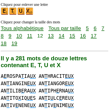
Cliquez pour enlever une lettre
Cliquez pour changer la taille des mots
Tous alphabétique
Tous par taille
5
6
7
8
9
10
11
12
13
14
15
16
17
18
19
Il y a 281 mots de douze lettres
contenant E, T, U et X
A
E
ROSPA
T
IA
UX
AN
T
HRACIT
EUX
AN
T
IANGIN
EUX
AN
T
IANGOR
EUX
AN
T
ILIB
E
RA
UX
AN
T
IPH
E
RNA
UX
AN
T
ITO
X
IQ
UE
S AN
T
I
U
LC
E
REU
X
AN
T
IV
E
NENE
UX
AN
T
IV
E
NIME
UX