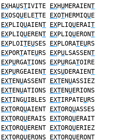
EX
HA
U
S
T
IVITE
EX
H
U
MERAIEN
T
EX
OSQ
U
ELE
T
TE
EX
O
T
HERMIQ
U
E
EX
PLIQ
U
AIEN
T
EX
PLIQ
U
ERAI
T
EX
PLIQ
U
EREN
T
EX
PLIQ
U
ERON
T
EX
PLOI
T
E
U
SES
EX
PLORA
T
E
U
RS
EX
POR
T
ATE
U
RS
EX
P
U
LSASSEN
T
EX
P
U
RGA
T
IONS
EX
P
U
RGA
T
OIRE
EX
P
U
RGEAIEN
T
EX
S
U
DERAIEN
T
EXT
EN
U
ASSENT
EXT
EN
U
ASSIEZ
EXT
EN
U
ATIONS
EXT
EN
U
ERIONS
EXT
ING
U
IBLES
EXT
IRPATE
U
RS
EXT
ORQ
U
AIENT
EXT
ORQ
U
ASSES
EXT
ORQ
U
ERAIS
EXT
ORQ
U
ERAIT
EXT
ORQ
U
ERENT
EXT
ORQ
U
ERIEZ
EXT
ORQ
U
ERONS
EXT
ORQ
U
ERONT