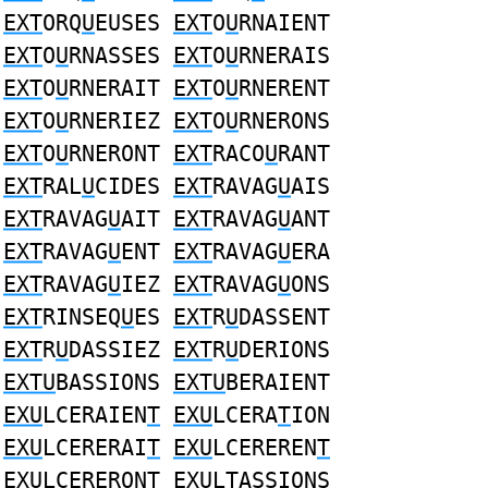
EXT
ORQ
U
EUSES
EXT
O
U
RNAIENT
EXT
O
U
RNASSES
EXT
O
U
RNERAIS
EXT
O
U
RNERAIT
EXT
O
U
RNERENT
EXT
O
U
RNERIEZ
EXT
O
U
RNERONS
EXT
O
U
RNERONT
EXT
RACO
U
RANT
EXT
RAL
U
CIDES
EXT
RAVAG
U
AIS
EXT
RAVAG
U
AIT
EXT
RAVAG
U
ANT
EXT
RAVAG
U
ENT
EXT
RAVAG
U
ERA
EXT
RAVAG
U
IEZ
EXT
RAVAG
U
ONS
EXT
RINSEQ
U
ES
EXT
R
U
DASSENT
EXT
R
U
DASSIEZ
EXT
R
U
DERIONS
EXTU
BASSIONS
EXTU
BERAIENT
EXU
LCERAIEN
T
EXU
LCERA
T
ION
EXU
LCERERAI
T
EXU
LCEREREN
T
EXU
LCERERON
T
EXU
L
T
ASSIONS