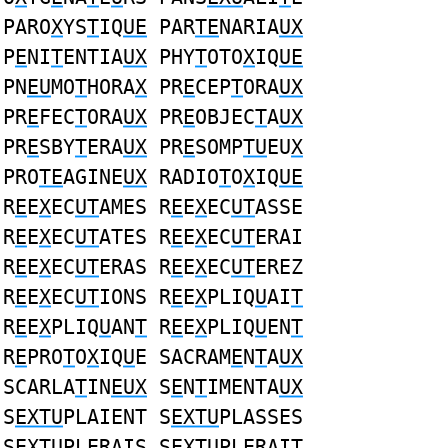
PARO
X
YS
T
IQ
UE
PAR
TE
NARIA
UX
P
E
NI
T
ENTIA
UX
PHY
T
OTO
X
IQ
UE
PN
EU
MO
T
HORA
X
PR
E
CEP
T
ORA
UX
PR
E
FEC
T
ORA
UX
PR
E
OBJEC
T
A
UX
PR
E
SBY
T
ERA
UX
PR
E
SOMP
TU
EU
X
PRO
TE
AGINE
UX
RADIO
T
O
X
IQ
UE
R
E
E
X
EC
UT
AMES R
E
E
X
EC
UT
ASSE
R
E
E
X
EC
UT
ATES R
E
E
X
EC
UT
ERAI
R
E
E
X
EC
UT
ERAS R
E
E
X
EC
UT
EREZ
R
E
E
X
EC
UT
IONS R
E
E
X
PLIQ
U
AI
T
R
E
E
X
PLIQ
U
AN
T
R
E
E
X
PLIQ
U
EN
T
R
E
PRO
T
O
X
IQ
U
E SACRAM
E
N
T
A
UX
SCARLA
T
IN
EUX
S
E
N
T
IMENTA
UX
S
EXTU
PLAIENT S
EXTU
PLASSES
S
EXTU
PLERAIS S
EXTU
PLERAIT