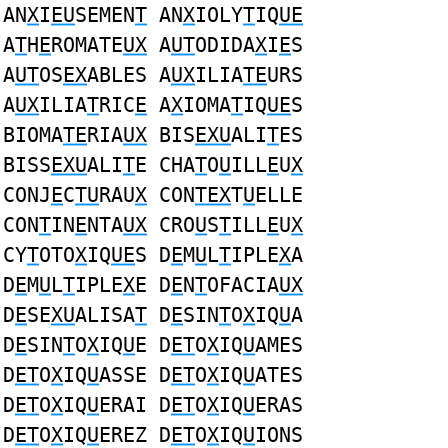
AN
X
I
EU
SEMEN
T
AN
X
IOLY
T
IQ
UE
A
T
H
E
ROMATE
UX
A
UT
ODIDA
X
I
E
S
A
UT
OS
EX
ABLES A
UX
ILIA
TE
URS
A
UX
ILIA
T
RIC
E
A
X
IOMA
T
IQ
UE
S
BIOMA
TE
RIA
UX
BIS
EXU
ALI
T
ES
BISS
EXU
ALI
T
E CHA
T
O
U
ILL
E
U
X
CONJ
E
C
TU
RAU
X
CON
TEX
T
U
ELLE
CON
T
IN
E
NTA
UX
CRO
U
S
T
ILL
E
U
X
CY
T
OTO
X
IQ
UE
S D
E
M
U
L
T
IPLE
X
A
D
E
M
U
L
T
IPLE
X
E D
E
N
T
OFACIA
UX
D
E
SE
XU
ALISA
T
D
E
SIN
T
O
X
IQ
U
A
D
E
SIN
T
O
X
IQ
U
E D
ET
O
X
IQ
U
AMES
D
ET
O
X
IQ
U
ASSE D
ET
O
X
IQ
U
ATES
D
ET
O
X
IQ
U
ERAI D
ET
O
X
IQ
U
ERAS
D
ET
O
X
IQ
U
EREZ D
ET
O
X
IQ
U
IONS