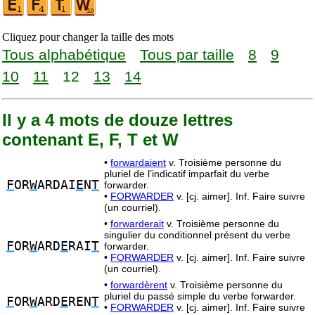
Cliquez pour changer la taille des mots
Tous alphabétique
Tous par taille
8
9
10
11
12
13
14
Il y a 4 mots de douze lettres
contenant E, F, T et W
•
forwardaient
v. Troisième personne du
pluriel de l’indicatif imparfait du verbe
F
OR
W
ARDAI
E
N
T
forwarder.
•
FORWARDER
v. [cj. aimer]. Inf. Faire suivre
(un courriel).
•
forwarderait
v. Troisième personne du
singulier du conditionnel présent du verbe
F
OR
W
ARD
E
RAI
T
forwarder.
•
FORWARDER
v. [cj. aimer]. Inf. Faire suivre
(un courriel).
•
forwardèrent
v. Troisième personne du
pluriel du passé simple du verbe forwarder.
F
OR
W
ARD
E
REN
T
•
FORWARDER
v. [cj. aimer]. Inf. Faire suivre