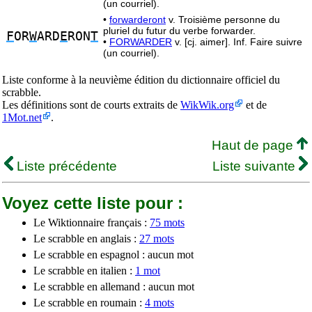
(un courriel).
•
forwarderont
v. Troisième personne du
pluriel du futur du verbe forwarder.
F
OR
W
ARD
E
RON
T
•
FORWARDER
v. [cj. aimer]. Inf. Faire suivre
(un courriel).
Liste conforme à la neuvième édition du dictionnaire officiel du
scrabble.
Les définitions sont de courts extraits de
WikWik.org
et de
1Mot.net
.
Haut de page
Liste précédente
Liste suivante
Voyez cette liste pour :
Le Wiktionnaire français :
75 mots
Le scrabble en anglais :
27 mots
Le scrabble en espagnol : aucun mot
Le scrabble en italien :
1 mot
Le scrabble en allemand : aucun mot
Le scrabble en roumain :
4 mots