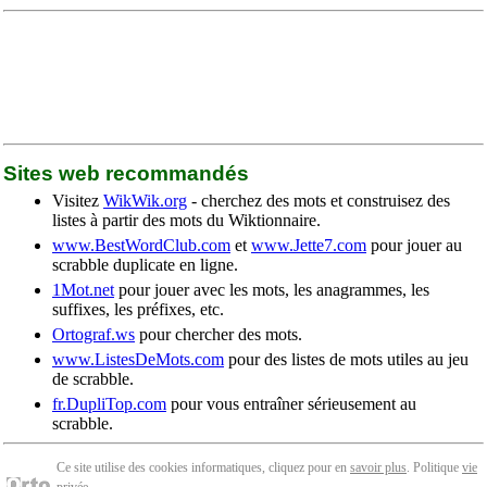
Sites web recommandés
Visitez
WikWik.org
- cherchez des mots et construisez des
listes à partir des mots du Wiktionnaire.
www.BestWordClub.com
et
www.Jette7.com
pour jouer au
scrabble duplicate en ligne.
1Mot.net
pour jouer avec les mots, les anagrammes, les
suffixes, les préfixes, etc.
Ortograf.ws
pour chercher des mots.
www.ListesDeMots.com
pour des listes de mots utiles au jeu
de scrabble.
fr.DupliTop.com
pour vous entraîner sérieusement au
scrabble.
Ce site utilise des cookies informatiques, cliquez pour en
savoir plus
. Politique
vie