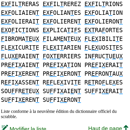
EXF
IL
T
RERAS
EXF
IL
T
REREZ
EXF
IL
T
RIONS
EXF
OLIAIEN
T
EXF
OLIAN
T
ES
EXF
OLIA
T
ION
EXF
OLIERAI
T
EXF
OLIEREN
T
EXF
OLIERON
T
EX
O
F
IC
T
IONS
EX
PLICA
T
I
F
S
EXT
RA
F
ORTES
F
IBROMA
TE
U
X
F
ILAM
E
N
T
EU
X
F
L
EX
IBILI
T
E
F
L
EX
ICURI
T
E
F
L
EX
I
T
ARIEN
F
L
EX
UOSI
T
ES
F
LU
XE
RAIEN
T
F
O
XTE
RRIERS IN
F
RUC
T
U
E
U
X
PR
EF
I
X
AIEN
T
PR
EF
I
X
A
T
ION PR
EF
I
X
ERAI
T
PR
EF
I
X
EREN
T
PR
EF
I
X
ERON
T
PR
EF
RON
T
AU
X
R
EF
I
X
ASSEN
T
R
EF
LE
X
IVI
T
E R
ET
RO
F
LE
X
ES
SOU
F
FR
ET
EU
X
SU
F
FI
X
AI
E
N
T
SU
F
FI
XE
RAI
T
SU
F
FI
XE
REN
T
SU
F
FI
XE
RON
T
Liste conforme à la neuvième édition du dictionnaire officiel du
scrabble.
Haut de page
Modifier la liste