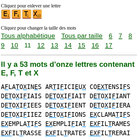
Cliquez pour enlever une lettre
Cliquez pour changer la taille des mots
Tous alphabétique
Tous par taille
6
7
8
9
10
11
12
13
14
15
16
17
Il y a 53 mots d'onze lettres contenant
E, F, T et X
A
F
LA
T
O
X
IN
E
S AR
T
I
F
ICI
E
U
X
CO
EXT
ENSI
F
S
D
ET
O
X
I
F
IAIS D
ET
O
X
I
F
IAIT D
ET
O
X
I
F
IANT
D
ET
O
X
I
F
IEES D
ET
O
X
I
F
IENT D
ET
O
X
I
F
IERA
D
ET
O
X
I
F
IIEZ D
ET
O
X
I
F
IONS
EX
CLAMA
T
I
F
S
EX
EMPLA
T
I
F
S
EX
EMPLI
F
IA
T
EXF
IL
T
RAMES
EXF
IL
T
RASSE
EXF
IL
T
RATES
EXF
IL
T
RERAI