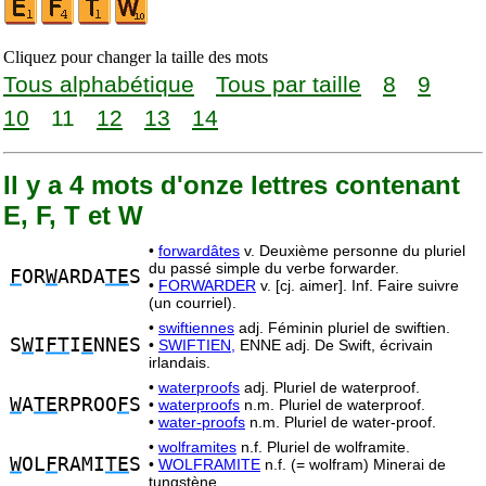
Cliquez pour changer la taille des mots
Tous alphabétique
Tous par taille
8
9
10
11
12
13
14
Il y a 4 mots d'onze lettres contenant
E, F, T et W
•
forwardâtes
v. Deuxième personne du pluriel
du passé simple du verbe forwarder.
F
OR
W
ARDA
TE
S
•
FORWARDER
v. [cj. aimer]. Inf. Faire suivre
(un courriel).
•
swiftiennes
adj. Féminin pluriel de swiftien.
S
W
I
FT
I
E
NNES
•
SWIFTIEN,
ENNE adj. De Swift, écrivain
irlandais.
•
waterproofs
adj. Pluriel de waterproof.
W
A
TE
RPROO
F
S
•
waterproofs
n.m. Pluriel de waterproof.
•
water-proofs
n.m. Pluriel de water-proof.
•
wolframites
n.f. Pluriel de wolframite.
W
OL
F
RAMI
TE
S
•
WOLFRAMITE
n.f. (= wolfram) Minerai de
tungstène.