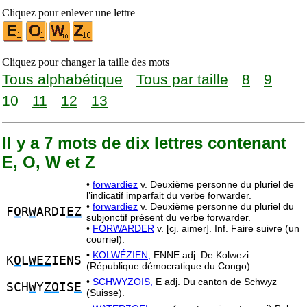
Cliquez pour enlever une lettre
Cliquez pour changer la taille des mots
Tous alphabétique
Tous par taille
8
9
10
11
12
13
Il y a 7 mots de dix lettres contenant
E, O, W et Z
•
forwardiez
v. Deuxième personne du pluriel de
l’indicatif imparfait du verbe forwarder.
•
forwardiez
v. Deuxième personne du pluriel du
F
O
R
W
ARDI
EZ
subjonctif présent du verbe forwarder.
•
FORWARDER
v. [cj. aimer]. Inf. Faire suivre (un
courriel).
•
KOLWÉZIEN,
ENNE adj. De Kolwezi
K
O
L
WEZ
IENS
(République démocratique du Congo).
•
SCHWYZOIS,
E adj. Du canton de Schwyz
SCH
W
Y
ZO
IS
E
(Suisse).