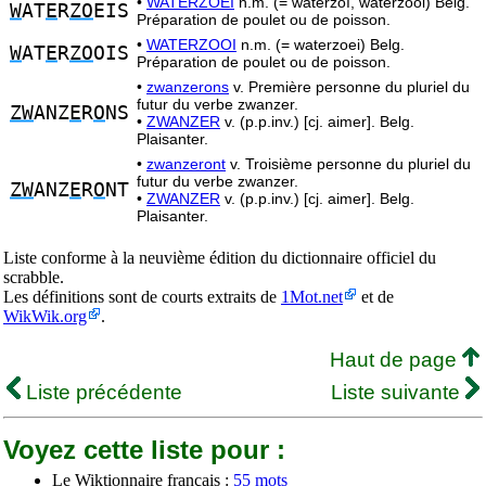
•
WATERZOEI
n.m. (= waterzoï, waterzooi) Belg.
W
AT
E
R
ZO
EIS
Préparation de poulet ou de poisson.
•
WATERZOOI
n.m. (= waterzoei) Belg.
W
AT
E
R
ZO
OIS
Préparation de poulet ou de poisson.
•
zwanzerons
v. Première personne du pluriel du
futur du verbe zwanzer.
ZW
ANZ
E
R
O
NS
•
ZWANZER
v. (p.p.inv.) [cj. aimer]. Belg.
Plaisanter.
•
zwanzeront
v. Troisième personne du pluriel du
futur du verbe zwanzer.
ZW
ANZ
E
R
O
NT
•
ZWANZER
v. (p.p.inv.) [cj. aimer]. Belg.
Plaisanter.
Liste conforme à la neuvième édition du dictionnaire officiel du
scrabble.
Les définitions sont de courts extraits de
1Mot.net
et de
WikWik.org
.
Haut de page
Liste précédente
Liste suivante
Voyez cette liste pour :
Le Wiktionnaire français :
55 mots