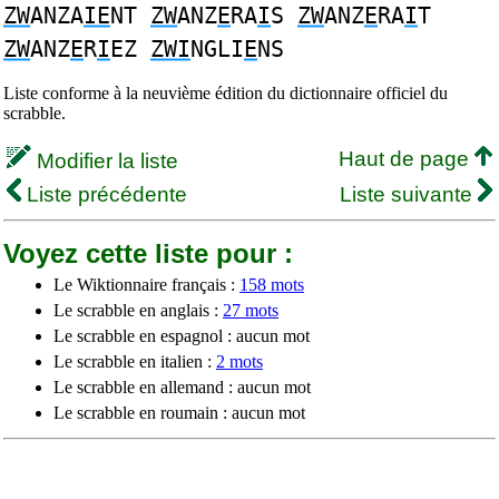
ZW
ANZA
IE
NT
ZW
ANZ
E
RA
I
S
ZW
ANZ
E
RA
I
T
ZW
ANZ
E
R
I
EZ
ZWI
NGLI
E
NS
Liste conforme à la neuvième édition du dictionnaire officiel du
scrabble.
Haut de page
Modifier la liste
Liste précédente
Liste suivante
Voyez cette liste pour :
Le Wiktionnaire français :
158 mots
Le scrabble en anglais :
27 mots
Le scrabble en espagnol : aucun mot
Le scrabble en italien :
2 mots
Le scrabble en allemand : aucun mot
Le scrabble en roumain : aucun mot