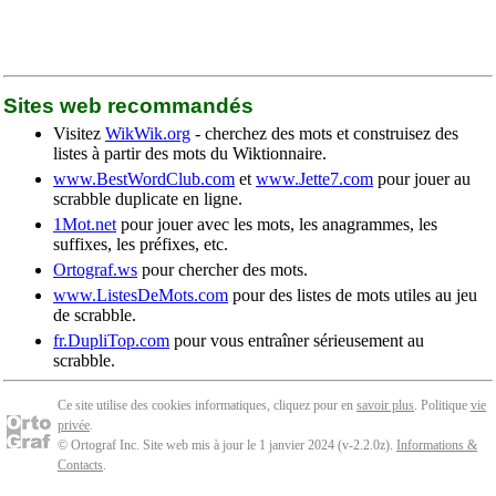
Sites web recommandés
Visitez
WikWik.org
- cherchez des mots et construisez des
listes à partir des mots du Wiktionnaire.
www.BestWordClub.com
et
www.Jette7.com
pour jouer au
scrabble duplicate en ligne.
1Mot.net
pour jouer avec les mots, les anagrammes, les
suffixes, les préfixes, etc.
Ortograf.ws
pour chercher des mots.
www.ListesDeMots.com
pour des listes de mots utiles au jeu
de scrabble.
fr.DupliTop.com
pour vous entraîner sérieusement au
scrabble.
Ce site utilise des cookies informatiques, cliquez pour en
savoir plus
. Politique
vie
privée
.
© Ortograf Inc. Site web mis à jour le 1 janvier 2024 (v-2.2.0
z
).
Informations &
Contacts
.