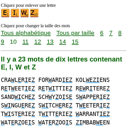
Cliquez pour enlever une lettre
Cliquez pour changer la taille des mots
Tous alphabétique
Tous par taille
6
7
8
9
10
11
12
13
14
15
Il y a 23 mots de dix lettres contenant
E, I, W et Z
CRA
W
L
E
R
I
E
Z
FOR
W
ARD
IEZ
KOL
WEZI
ENS
R
E
T
W
EET
I
E
Z
R
E
T
WI
TTIE
Z
R
EW
R
I
TERE
Z
SAND
WI
CH
EZ
SCH
W
Y
Z
O
I
S
E
S
W
APP
E
R
I
E
Z
S
WI
NGU
E
RE
Z
S
WI
TCH
E
RE
Z
T
WE
ETER
I
E
Z
T
WI
ST
E
RIE
Z
T
WI
TT
E
RIE
Z
W
ARRANT
IEZ
W
AT
E
R
Z
OE
I
S
W
AT
E
R
Z
OO
I
S
ZI
MBAB
WE
EN