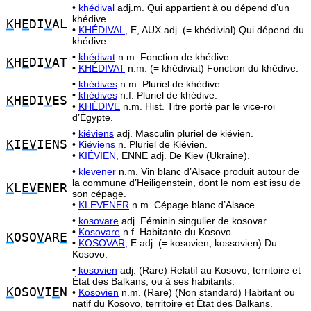
•
khédival
adj.m. Qui appartient à ou dépend d’un
khédive.
K
H
E
DI
V
AL
•
KHÉDIVAL,
E, AUX adj. (= khédivial) Qui dépend du
khédive.
•
khédivat
n.m. Fonction de khédive.
K
H
E
DI
V
AT
•
KHÉDIVAT
n.m. (= khédiviat) Fonction du khédive.
•
khédives
n.m. Pluriel de khédive.
•
khédives
n.f. Pluriel de khédive.
K
H
E
DI
V
ES
•
KHÉDIVE
n.m. Hist. Titre porté par le vice-roi
d’Égypte.
•
kiéviens
adj. Masculin pluriel de kiévien.
K
I
EV
IENS
•
Kiéviens
n. Pluriel de Kiévien.
•
KIÉVIEN,
ENNE adj. De Kiev (Ukraine).
•
klevener
n.m. Vin blanc d’Alsace produit autour de
la commune d’Heiligenstein, dont le nom est issu de
K
L
EV
ENER
son cépage.
•
KLEVENER
n.m. Cépage blanc d’Alsace.
•
kosovare
adj. Féminin singulier de kosovar.
•
Kosovare
n.f. Habitante du Kosovo.
K
OSO
V
AR
E
•
KOSOVAR,
E adj. (= kosovien, kossovien) Du
Kosovo.
•
kosovien
adj. (Rare) Relatif au Kosovo, territoire et
État des Balkans, ou à ses habitants.
K
OSO
V
I
E
N
•
Kosovien
n.m. (Rare) (Non standard) Habitant ou
natif du Kosovo, territoire et Ètat des Balkans.