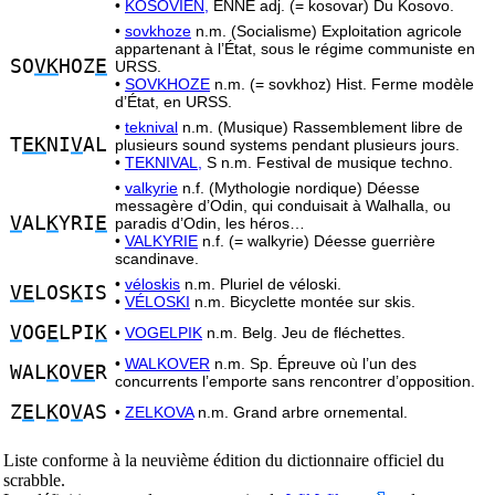
•
KOSOVIEN,
ENNE adj. (= kosovar) Du Kosovo.
•
sovkhoze
n.m. (Socialisme) Exploitation agricole
appartenant à l’État, sous le régime communiste en
SO
VK
HOZ
E
URSS.
•
SOVKHOZE
n.m. (= sovkhoz) Hist. Ferme modèle
d’État, en URSS.
•
teknival
n.m. (Musique) Rassemblement libre de
T
EK
NI
V
AL
plusieurs sound systems pendant plusieurs jours.
•
TEKNIVAL,
S n.m. Festival de musique techno.
•
valkyrie
n.f. (Mythologie nordique) Déesse
messagère d’Odin, qui conduisait à Walhalla, ou
V
AL
K
YRI
E
paradis d’Odin, les héros…
•
VALKYRIE
n.f. (= walkyrie) Déesse guerrière
scandinave.
•
véloskis
n.m. Pluriel de véloski.
VE
LOS
K
IS
•
VÉLOSKI
n.m. Bicyclette montée sur skis.
V
OG
E
LPI
K
•
VOGELPIK
n.m. Belg. Jeu de fléchettes.
•
WALKOVER
n.m. Sp. Épreuve où l’un des
WAL
K
O
VE
R
concurrents l’emporte sans rencontrer d’opposition.
Z
E
L
K
O
V
AS
•
ZELKOVA
n.m. Grand arbre ornemental.
Liste conforme à la neuvième édition du dictionnaire officiel du
scrabble.