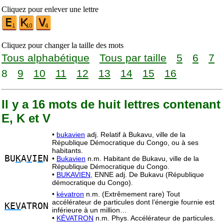
Cliquez pour enlever une lettre
Cliquez pour changer la taille des mots
Tous alphabétique
Tous par taille
5
6
7
8
9
10
11
12
13
14
15
16
Il y a 16 mots de huit lettres contenant
E, K et V
•
bukavien
adj. Relatif à Bukavu, ville de la
République Démocratique du Congo, ou à ses
habitants.
BU
K
A
V
I
E
N
•
Bukavien
n.m. Habitant de Bukavu, ville de la
République Démocratique du Congo.
•
BUKAVIEN,
ENNE adj. De Bukavu (République
démocratique du Congo).
•
kévatron
n.m. (Extrêmement rare) Tout
accélérateur de particules dont l’énergie fournie est
KEV
ATRON
inférieure à un million…
•
KÉVATRON
n.m. Phys. Accélérateur de particules.