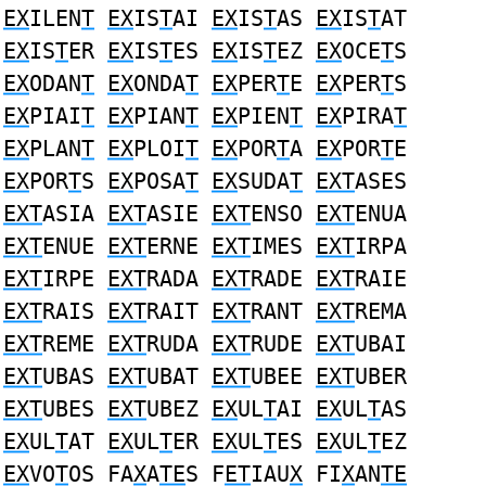
EX
ILEN
T
EX
IS
T
AI
EX
IS
T
AS
EX
IS
T
AT
EX
IS
T
ER
EX
IS
T
ES
EX
IS
T
EZ
EX
OCE
T
S
EX
ODAN
T
EX
ONDA
T
EX
PER
T
E
EX
PER
T
S
EX
PIAI
T
EX
PIAN
T
EX
PIEN
T
EX
PIRA
T
EX
PLAN
T
EX
PLOI
T
EX
POR
T
A
EX
POR
T
E
EX
POR
T
S
EX
POSA
T
EX
SUDA
T
EXT
ASES
EXT
ASIA
EXT
ASIE
EXT
ENSO
EXT
ENUA
EXT
ENUE
EXT
ERNE
EXT
IMES
EXT
IRPA
EXT
IRPE
EXT
RADA
EXT
RADE
EXT
RAIE
EXT
RAIS
EXT
RAIT
EXT
RANT
EXT
REMA
EXT
REME
EXT
RUDA
EXT
RUDE
EXT
UBAI
EXT
UBAS
EXT
UBAT
EXT
UBEE
EXT
UBER
EXT
UBES
EXT
UBEZ
EX
UL
T
AI
EX
UL
T
AS
EX
UL
T
AT
EX
UL
T
ER
EX
UL
T
ES
EX
UL
T
EZ
EX
VO
T
OS FA
X
A
TE
S F
ET
IAU
X
FI
X
AN
TE