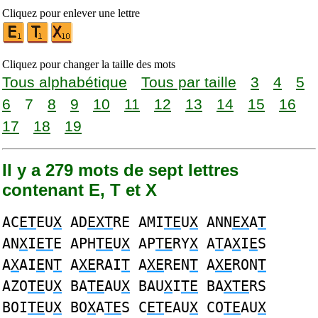
Cliquez pour enlever une lettre
Cliquez pour changer la taille des mots
Tous alphabétique
Tous par taille
3
4
5
6
7
8
9
10
11
12
13
14
15
16
17
18
19
Il y a 279 mots de sept lettres
contenant E, T et X
AC
ET
EU
X
AD
EXT
RE AMI
TE
U
X
ANN
EX
A
T
AN
X
I
ET
E APH
TE
U
X
AP
TE
RY
X
A
T
A
X
I
E
S
A
X
AI
E
N
T
A
XE
RAI
T
A
XE
REN
T
A
XE
RON
T
AZO
TE
U
X
BA
TE
AU
X
BAU
X
I
TE
BA
XTE
RS
BOI
TE
U
X
BO
X
A
TE
S C
ET
EAU
X
CO
TE
AU
X