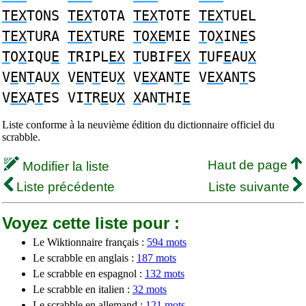
TEX
TONS
TEX
TOTA
TEX
TOTE
TEX
TUEL
TEX
TURA
TEX
TURE
T
O
XE
MIE
T
O
X
IN
E
S
T
O
X
IQU
E
T
RIPL
EX
T
UBIF
EX
T
UF
E
AU
X
V
E
N
T
AU
X
V
E
N
T
EU
X
V
EX
AN
T
E V
EX
AN
T
S
V
EX
A
T
ES VI
T
R
E
U
X
X
AN
T
HI
E
Liste conforme à la neuvième édition du dictionnaire officiel du
scrabble.
Haut de page
Modifier la liste
Liste précédente
Liste suivante
Voyez cette liste pour :
Le Wiktionnaire français :
594 mots
Le scrabble en anglais :
187 mots
Le scrabble en espagnol :
132 mots
Le scrabble en italien :
32 mots
Le scrabble en allemand :
121 mots