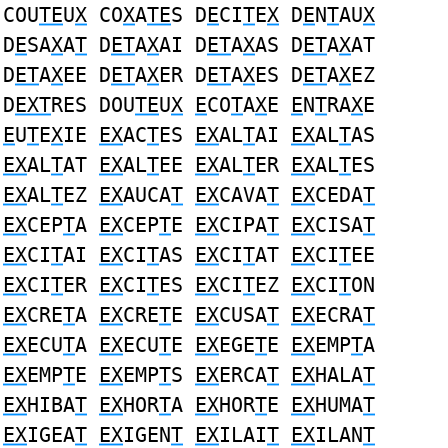
COU
TE
U
X
CO
X
A
TE
S D
E
CI
T
E
X
D
E
N
T
AU
X
D
E
SA
X
A
T
D
ET
A
X
AI D
ET
A
X
AS D
ET
A
X
AT
D
ET
A
X
EE D
ET
A
X
ER D
ET
A
X
ES D
ET
A
X
EZ
D
EXT
RES DOU
TE
U
X
E
CO
T
A
X
E
E
N
T
RA
X
E
E
U
T
E
X
IE
EX
AC
T
ES
EX
AL
T
AI
EX
AL
T
AS
EX
AL
T
AT
EX
AL
T
EE
EX
AL
T
ER
EX
AL
T
ES
EX
AL
T
EZ
EX
AUCA
T
EX
CAVA
T
EX
CEDA
T
EX
CEP
T
A
EX
CEP
T
E
EX
CIPA
T
EX
CISA
T
EX
CI
T
AI
EX
CI
T
AS
EX
CI
T
AT
EX
CI
T
EE
EX
CI
T
ER
EX
CI
T
ES
EX
CI
T
EZ
EX
CI
T
ON
EX
CRE
T
A
EX
CRE
T
E
EX
CUSA
T
EX
ECRA
T
EX
ECU
T
A
EX
ECU
T
E
EX
EGE
T
E
EX
EMP
T
A
EX
EMP
T
E
EX
EMP
T
S
EX
ERCA
T
EX
HALA
T
EX
HIBA
T
EX
HOR
T
A
EX
HOR
T
E
EX
HUMA
T
EX
IGEA
T
EX
IGEN
T
EX
ILAI
T
EX
ILAN
T