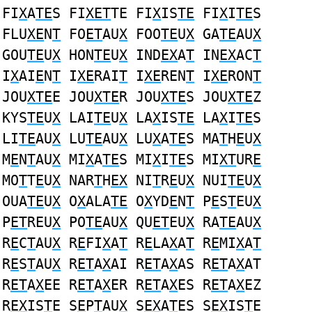
FI
X
A
TE
S FI
XET
TE FI
X
IS
TE
FI
X
I
TE
S
FLU
XE
N
T
FO
ET
AU
X
FOO
TE
U
X
GA
TE
AU
X
GOU
TE
U
X
HON
TE
U
X
IND
EX
A
T
IN
EX
AC
T
I
X
AI
E
N
T
I
XE
RAI
T
I
XE
REN
T
I
XE
RON
T
JOU
XTE
E JOU
XTE
R JOU
XTE
S JOU
XTE
Z
KYS
TE
U
X
LAI
TE
U
X
LA
X
IS
TE
LA
X
I
TE
S
LI
TE
AU
X
LU
TE
AU
X
LU
X
A
TE
S MA
T
H
E
U
X
M
E
N
T
AU
X
MI
X
A
TE
S MI
X
I
TE
S MI
XT
UR
E
MO
T
T
E
U
X
NAR
T
H
EX
NI
T
R
E
U
X
NUI
TE
U
X
OUA
TE
U
X
O
X
ALA
TE
O
X
YD
E
N
T
P
E
S
T
EU
X
P
ET
REU
X
PO
TE
AU
X
QU
ET
EU
X
RA
TE
AU
X
R
E
C
T
AU
X
R
E
FI
X
A
T
R
E
LA
X
A
T
R
E
MI
X
A
T
R
E
S
T
AU
X
R
ET
A
X
AI R
ET
A
X
AS R
ET
A
X
AT
R
ET
A
X
EE R
ET
A
X
ER R
ET
A
X
ES R
ET
A
X
EZ
R
EX
IS
T
E S
E
P
T
AU
X
S
EX
A
T
ES S
EX
IS
T
E