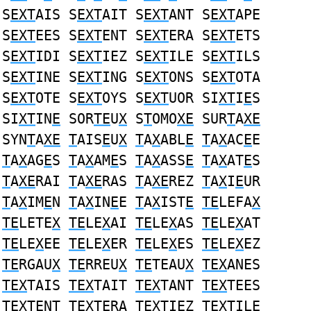
S
EXT
AIS S
EXT
AIT S
EXT
ANT S
EXT
APE
S
EXT
EES S
EXT
ENT S
EXT
ERA S
EXT
ETS
S
EXT
IDI S
EXT
IEZ S
EXT
ILE S
EXT
ILS
S
EXT
INE S
EXT
ING S
EXT
ONS S
EXT
OTA
S
EXT
OTE S
EXT
OYS S
EXT
UOR SI
XT
I
E
S
SI
XT
IN
E
SOR
TE
U
X
S
T
OMO
XE
SUR
T
A
XE
SYN
T
A
XE
T
AIS
E
U
X
T
A
X
ABL
E
T
A
X
AC
E
E
T
A
X
AG
E
S
T
A
X
AM
E
S
T
A
X
ASS
E
T
A
X
AT
E
S
T
A
XE
RAI
T
A
XE
RAS
T
A
XE
REZ
T
A
X
I
E
UR
T
A
X
IM
E
N
T
A
X
IN
E
E
T
A
X
IST
E
TE
LEFA
X
TE
LETE
X
TE
LE
X
AI
TE
LE
X
AS
TE
LE
X
AT
TE
LE
X
EE
TE
LE
X
ER
TE
LE
X
ES
TE
LE
X
EZ
TE
RGAU
X
TE
RREU
X
TE
TEAU
X
TEX
ANES
TEX
TAIS
TEX
TAIT
TEX
TANT
TEX
TEES
TEX
TENT
TEX
TERA
TEX
TIEZ
TEX
TILE