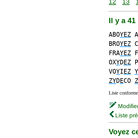
12
13
Il y a 4
ABO
YEZ
A
BRO
YEZ
C
FRA
YEZ
F
OX
Y
D
EZ
P
VO
Y
I
EZ
ZY
D
E
CO
Liste conforme 
Modifier 
Liste pr
Voyez ce