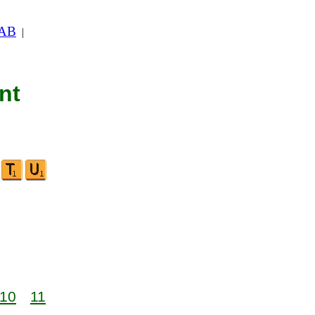
 AB
|
nt
10
11