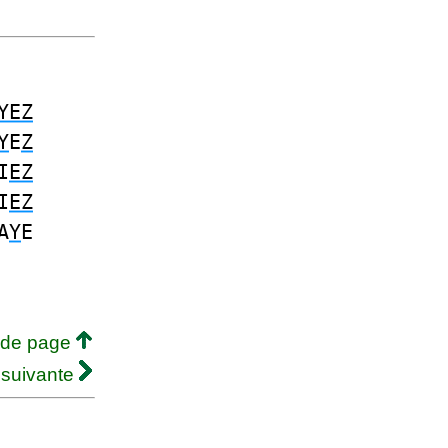
YEZ
Y
E
Z
I
EZ
I
EZ
A
Y
E
 de page
 suivante