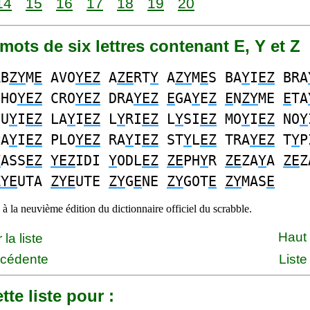
14
15
16
17
18
19
20
1 mots de six lettres contenant E, Y et Z
B
ZY
M
E
AVO
YEZ
A
ZE
RT
Y
A
ZY
M
E
S BA
Y
I
EZ
BRA
HO
YEZ
CRO
YEZ
DRA
YEZ
E
GA
Y
E
Z
E
N
ZY
ME
E
TA
U
Y
I
EZ
LA
Y
I
EZ
L
Y
RI
EZ
L
Y
SI
EZ
MO
Y
I
EZ
NO
Y
A
Y
I
EZ
PLO
YEZ
RA
Y
I
EZ
ST
Y
L
EZ
TRA
YEZ
T
Y
P
Y
ASS
EZ
YEZ
IDI
Y
ODL
EZ
ZE
PH
Y
R
ZE
ZA
Y
A
ZE
Z
ZYE
UTA
ZYE
UTE
ZY
G
E
NE
ZY
GOT
E
ZY
MAS
E
à la neuvième édition du dictionnaire officiel du scrabble.
Haut
la liste
écédente
Liste
tte liste pour :