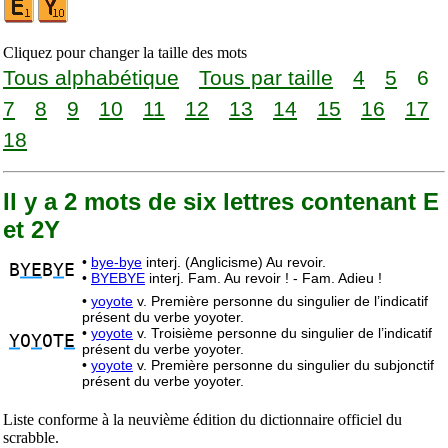
Cliquez pour changer la taille des mots
Tous alphabétique
Tous par taille
4
5
6
7
8
9
10
11
12
13
14
15
16
17
18
Il y a 2 mots de six lettres contenant E
et 2Y
•
bye-bye
interj. (Anglicisme) Au revoir.
B
YE
B
Y
E
•
BYEBYE
interj. Fam. Au revoir ! - Fam. Adieu !
•
yoyote
v. Première personne du singulier de l’indicatif
présent du verbe yoyoter.
•
yoyote
v. Troisième personne du singulier de l’indicatif
Y
O
Y
OT
E
présent du verbe yoyoter.
•
yoyote
v. Première personne du singulier du subjonctif
présent du verbe yoyoter.
Liste conforme à la neuvième édition du dictionnaire officiel du
scrabble.