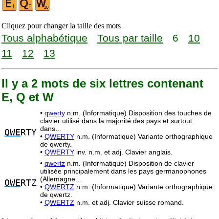
Cliquez pour changer la taille des mots
Tous alphabétique
Tous par taille
6
10
11
12
13
Il y a 2 mots de six lettres contenant
E, Q et W
•
qwerty
n.m. (Informatique) Disposition des touches de
clavier utilisé dans la majorité des pays et surtout
dans…
QWE
RTY
•
QWERTY
n.m. (Informatique) Variante orthographique
de qwerty.
•
QWERTY
inv. n.m. et adj. Clavier anglais.
•
qwertz
n.m. (Informatique) Disposition de clavier
utilisée principalement dans les pays germanophones
(Allemagne…
QWE
RTZ
•
QWERTZ
n.m. (Informatique) Variante orthographique
de qwertz.
•
QWERTZ
n.m. et adj. Clavier suisse romand.