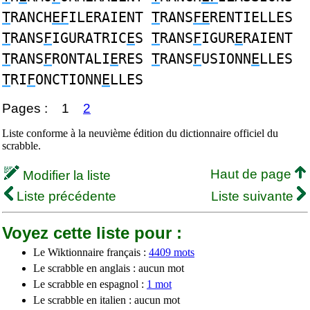
T
RANCH
EF
ILERAIENT
T
RANS
FE
RENTIELLES
T
RANS
F
IGURATRIC
E
S
T
RANS
F
IGUR
E
RAIENT
T
RANS
F
RONTALI
E
RES
T
RANS
F
USIONN
E
LLES
T
RI
F
ONCTIONN
E
LLES
Pages :
1
2
Liste conforme à la neuvième édition du dictionnaire officiel du
scrabble.
Haut de page
Modifier la liste
Liste précédente
Liste suivante
Voyez cette liste pour :
Le Wiktionnaire français :
4409 mots
Le scrabble en anglais : aucun mot
Le scrabble en espagnol :
1 mot
Le scrabble en italien : aucun mot