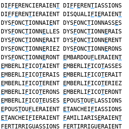
DI
F
F
E
RENCIERAIEN
T
DI
F
F
E
REN
T
IASSIONS
DI
F
F
E
REN
T
IERAIENT DISQUALI
F
I
E
RAIEN
T
DYS
F
ONC
T
IONNAI
E
NT DYS
F
ONC
T
IONNASS
E
S
DYS
F
ONC
T
IONN
E
LLES DYS
F
ONC
T
IONN
E
RAIS
DYS
F
ONC
T
IONN
E
RAIT DYS
F
ONC
T
IONN
E
RENT
DYS
F
ONC
T
IONN
E
RIEZ DYS
F
ONC
T
IONN
E
RONS
DYS
F
ONC
T
IONN
E
RONT
E
MBARDOU
F
LERAIEN
T
E
MBERLI
F
ICO
T
AIENT
E
MBERLI
F
ICO
T
ASSES
E
MBERLI
F
ICO
T
ERAIS
E
MBERLI
F
ICO
T
ERAIT
E
MBERLI
F
ICO
T
ERENT
E
MBERLI
F
ICO
T
ERIEZ
E
MBERLI
F
ICO
T
ERONS
E
MBERLI
F
ICO
T
ERONT
E
MBERLI
F
ICO
T
EUSES
E
POUS
T
OU
F
LASSIONS
E
POUS
T
OU
F
LERAIENT
ET
ANCHEI
F
IASSIONS
ET
ANCHEI
F
IERAIENT
F
AMILIARIS
E
RAIEN
T
FE
R
T
IRRIGUASSIONS
FE
R
T
IRRIGUERAIENT