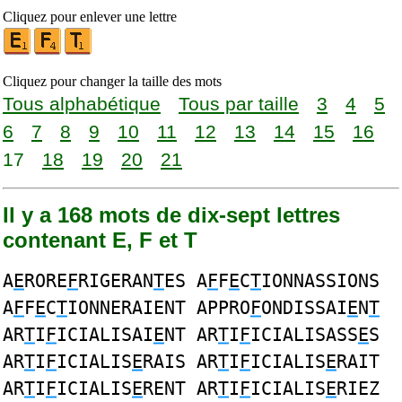
Cliquez pour enlever une lettre
Cliquez pour changer la taille des mots
Tous alphabétique
Tous par taille
3
4
5
6
7
8
9
10
11
12
13
14
15
16
17
18
19
20
21
Il y a 168 mots de dix-sept lettres
contenant E, F et T
A
E
RORE
F
RIGERAN
T
ES A
F
F
E
C
T
IONNASSIONS
A
F
F
E
C
T
IONNERAIENT APPRO
F
ONDISSAI
E
N
T
AR
T
I
F
ICIALISAI
E
NT AR
T
I
F
ICIALISASS
E
S
AR
T
I
F
ICIALIS
E
RAIS AR
T
I
F
ICIALIS
E
RAIT
AR
T
I
F
ICIALIS
E
RENT AR
T
I
F
ICIALIS
E
RIEZ