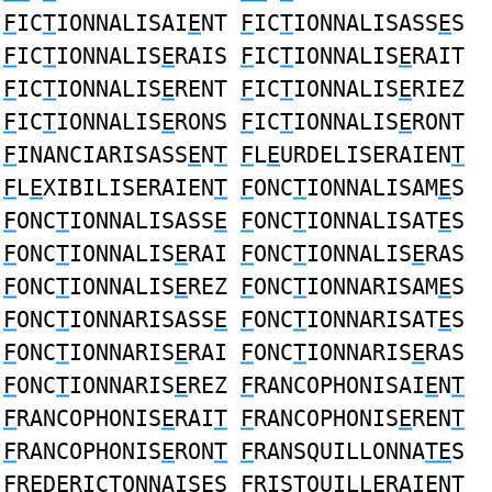
F
IC
T
IONNALISAI
E
NT
F
IC
T
IONNALISASS
E
S
F
IC
T
IONNALIS
E
RAIS
F
IC
T
IONNALIS
E
RAIT
F
IC
T
IONNALIS
E
RENT
F
IC
T
IONNALIS
E
RIEZ
F
IC
T
IONNALIS
E
RONS
F
IC
T
IONNALIS
E
RONT
F
INANCIARISASS
E
N
T
F
L
E
URDELISERAIEN
T
F
L
E
XIBILISERAIEN
T
F
ONC
T
IONNALISAM
E
S
F
ONC
T
IONNALISASS
E
F
ONC
T
IONNALISAT
E
S
F
ONC
T
IONNALIS
E
RAI
F
ONC
T
IONNALIS
E
RAS
F
ONC
T
IONNALIS
E
REZ
F
ONC
T
IONNARISAM
E
S
F
ONC
T
IONNARISASS
E
F
ONC
T
IONNARISAT
E
S
F
ONC
T
IONNARIS
E
RAI
F
ONC
T
IONNARIS
E
RAS
F
ONC
T
IONNARIS
E
REZ
F
RANCOPHONISAI
E
N
T
F
RANCOPHONIS
E
RAI
T
F
RANCOPHONIS
E
REN
T
F
RANCOPHONIS
E
RON
T
F
RANSQUILLONNA
TE
S
F
R
E
DERIC
T
ONNAISES
F
RIS
T
OUILL
E
RAIENT