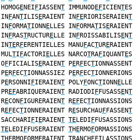
HOMOG
E
NEI
F
IASSEN
T
IMMUNOD
EF
ICIEN
T
ES
IN
F
AN
T
ILIS
E
RAIENT IN
FE
RIORISERAIEN
T
IN
F
ORMA
T
IONN
E
LLES IN
F
ORMA
T
IS
E
RAIENT
IN
F
RAS
T
RUCTUR
E
LLE IN
F
ROISSABILIS
E
N
T
IN
TE
R
F
ERENTIELLES MANU
F
AC
T
UR
E
RAIENT
MUL
T
I
F
ACTORI
E
LLES NARCO
T
RA
F
IQUANT
E
S
O
F
FICIALIS
E
RAIEN
T
P
E
R
F
EC
T
IONNASSENT
P
E
R
F
EC
T
IONNASSIEZ P
E
R
F
EC
T
IONNERIONS
P
E
RSONNI
F
IERAIEN
T
POLY
F
ONC
T
IONN
E
LLE
PR
EF
ABRIQUERAIEN
T
RADIODI
F
FUSASS
E
N
T
R
E
CON
F
IGURERAIEN
T
R
EF
EC
T
IONNASSIONS
R
EF
EC
T
IONNERAIENT R
E
SURCHAU
F
FASSEN
T
SACCHARI
F
I
E
RAIEN
T
TE
LEDI
F
FUSASSIONS
TE
LEDI
F
FUSERAIENT
T
H
E
RMO
F
ORMASSIONS
T
H
E
RMO
F
ORMERAIENT
T
RANCH
EF
ILASSIONS