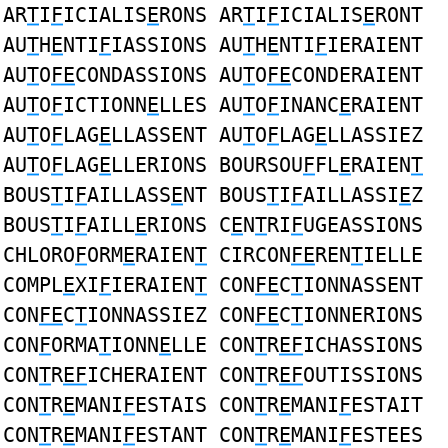
AR
T
I
F
ICIALIS
E
RONS AR
T
I
F
ICIALIS
E
RONT
AU
T
H
E
NTI
F
IASSIONS AU
T
H
E
NTI
F
IERAIENT
AU
T
O
FE
CONDASSIONS AU
T
O
FE
CONDERAIENT
AU
T
O
F
ICTIONN
E
LLES AU
T
O
F
INANC
E
RAIENT
AU
T
O
F
LAG
E
LLASSENT AU
T
O
F
LAG
E
LLASSIEZ
AU
T
O
F
LAG
E
LLERIONS BOURSOU
F
FL
E
RAIEN
T
BOUS
T
I
F
AILLASS
E
NT BOUS
T
I
F
AILLASSI
E
Z
BOUS
T
I
F
AILL
E
RIONS C
E
N
T
RI
F
UGEASSIONS
CHLORO
F
ORM
E
RAIEN
T
CIRCON
FE
REN
T
IELLE
COMPL
E
XI
F
IERAIEN
T
CON
FE
C
T
IONNASSENT
CON
FE
C
T
IONNASSIEZ CON
FE
C
T
IONNERIONS
CON
F
ORMA
T
IONN
E
LLE CON
T
R
EF
ICHASSIONS
CON
T
R
EF
ICHERAIENT CON
T
R
EF
OUTISSIONS
CON
T
R
E
MANI
F
ESTAIS CON
T
R
E
MANI
F
ESTAIT
CON
T
R
E
MANI
F
ESTANT CON
T
R
E
MANI
F
ESTEES