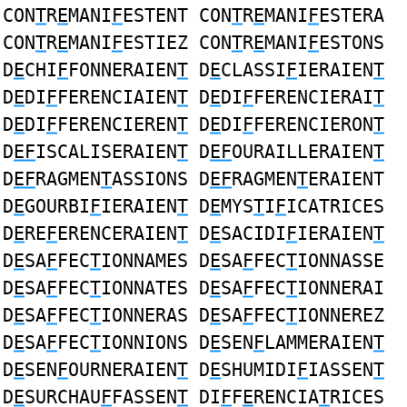
CON
T
R
E
MANI
F
ESTENT CON
T
R
E
MANI
F
ESTERA
CON
T
R
E
MANI
F
ESTIEZ CON
T
R
E
MANI
F
ESTONS
D
E
CHI
F
FONNERAIEN
T
D
E
CLASSI
F
IERAIEN
T
D
E
DI
F
FERENCIAIEN
T
D
E
DI
F
FERENCIERAI
T
D
E
DI
F
FERENCIEREN
T
D
E
DI
F
FERENCIERON
T
D
EF
ISCALISERAIEN
T
D
EF
OURAILLERAIEN
T
D
EF
RAGMEN
T
ASSIONS D
EF
RAGMEN
T
ERAIENT
D
E
GOURBI
F
IERAIEN
T
D
E
MYS
T
I
F
ICATRICES
D
E
RE
F
ERENCERAIEN
T
D
E
SACIDI
F
IERAIEN
T
D
E
SA
F
FEC
T
IONNAMES D
E
SA
F
FEC
T
IONNASSE
D
E
SA
F
FEC
T
IONNATES D
E
SA
F
FEC
T
IONNERAI
D
E
SA
F
FEC
T
IONNERAS D
E
SA
F
FEC
T
IONNEREZ
D
E
SA
F
FEC
T
IONNIONS D
E
SEN
F
LAMMERAIEN
T
D
E
SEN
F
OURNERAIEN
T
D
E
SHUMIDI
F
IASSEN
T
D
E
SURCHAU
F
FASSEN
T
DI
F
F
E
RENCIA
T
RICES