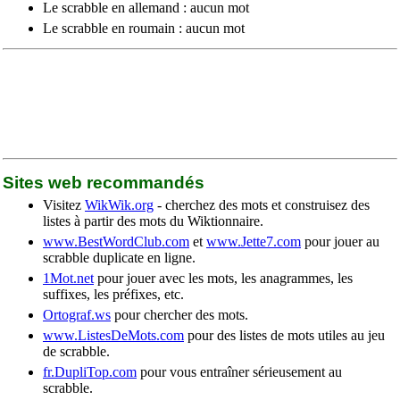
Le scrabble en allemand : aucun mot
Le scrabble en roumain : aucun mot
Sites web recommandés
Visitez
WikWik.org
- cherchez des mots et construisez des
listes à partir des mots du Wiktionnaire.
www.BestWordClub.com
et
www.Jette7.com
pour jouer au
scrabble duplicate en ligne.
1Mot.net
pour jouer avec les mots, les anagrammes, les
suffixes, les préfixes, etc.
Ortograf.ws
pour chercher des mots.
www.ListesDeMots.com
pour des listes de mots utiles au jeu
de scrabble.
fr.DupliTop.com
pour vous entraîner sérieusement au
scrabble.