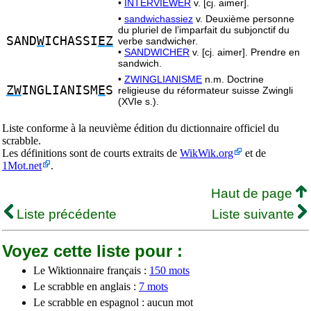
•
INTERVIEWER
v. [cj. aimer].
•
sandwichassiez
v. Deuxième personne
du pluriel de l’imparfait du subjonctif du
SAND
W
ICHASSI
EZ
verbe sandwicher.
•
SANDWICHER
v. [cj. aimer]. Prendre en
sandwich.
•
ZWINGLIANISME
n.m. Doctrine
ZW
INGLIANISM
E
S
religieuse du réformateur suisse Zwingli
(XVIe s.).
Liste conforme à la neuvième édition du dictionnaire officiel du
scrabble.
Les définitions sont de courts extraits de
WikWik.org
et de
1Mot.net
.
Haut de page
Liste précédente
Liste suivante
Voyez cette liste pour :
Le Wiktionnaire français :
150 mots
Le scrabble en anglais :
7 mots
Le scrabble en espagnol : aucun mot