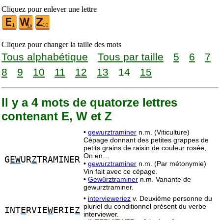
Cliquez pour enlever une lettre
Cliquez pour changer la taille des mots
Tous alphabétique
Tous par taille
5
6
7
8
9
10
11
12
13
14
15
Il y a 4 mots de quatorze lettres
contenant E, W et Z
•
gewurztraminer
n.m. (Viticulture)
Cépage donnant des petites grappes de
petits grains de raisin de couleur rosée,
On en…
G
EW
UR
Z
TRAMINER
•
gewurztraminer
n.m. (Par métonymie)
Vin fait avec ce cépage.
•
Gewürztraminer
n.m. Variante de
gewurztraminer.
•
intervieweriez
v. Deuxième personne du
pluriel du conditionnel présent du verbe
INT
E
RVIE
W
ERIE
Z
interviewer.