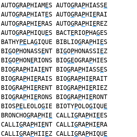
AUTO
G
RA
P
HIAM
E
S AUTO
G
RA
P
HIASS
E
AUTO
G
RA
P
HIAT
E
S AUTO
G
RA
P
HI
E
RAI
AUTO
G
RA
P
HI
E
RAS AUTO
G
RA
P
HI
E
REZ
AUTO
G
RA
P
HIQU
E
S BACT
E
RIO
P
HA
G
ES
BATHY
PE
LA
G
IQUE BIBLIO
G
RA
P
HI
E
S
BI
G
O
P
HONASS
E
NT BI
G
O
P
HONASSI
E
Z
BI
G
O
P
HON
E
RIONS BIO
GE
OGRA
P
HIES
BIO
G
RA
P
HIAI
E
NT BIO
G
RA
P
HIASS
E
S
BIO
G
RA
P
HI
E
RAIS BIO
G
RA
P
HI
E
RAIT
BIO
G
RA
P
HI
E
RENT BIO
G
RA
P
HI
E
RIEZ
BIO
G
RA
P
HI
E
RONS BIO
G
RA
P
HI
E
RONT
BIOS
PE
LEOLO
G
IE BIOTY
P
OLO
G
IQU
E
BRONCHO
G
RA
P
HI
E
CALLI
G
RA
P
HI
E
ES
CALLI
G
RA
P
HI
E
NT CALLI
G
RA
P
HI
E
RA
CALLI
G
RA
P
HII
E
Z CALLI
G
RA
P
HIQU
E