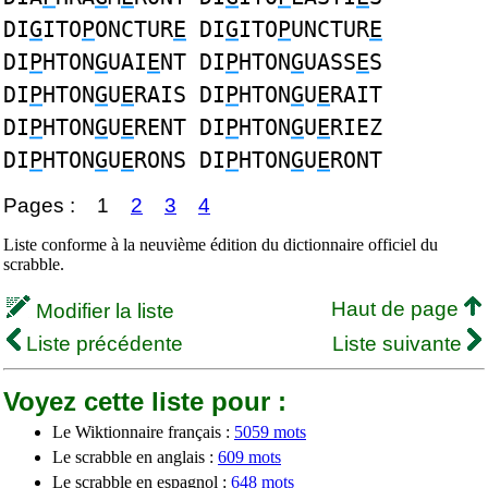
DI
G
ITO
P
ONCTUR
E
DI
G
ITO
P
UNCTUR
E
DI
P
HTON
G
UAI
E
NT DI
P
HTON
G
UASS
E
S
DI
P
HTON
G
U
E
RAIS DI
P
HTON
G
U
E
RAIT
DI
P
HTON
G
U
E
RENT DI
P
HTON
G
U
E
RIEZ
DI
P
HTON
G
U
E
RONS DI
P
HTON
G
U
E
RONT
Pages :
1
2
3
4
Liste conforme à la neuvième édition du dictionnaire officiel du
scrabble.
Haut de page
Modifier la liste
Liste précédente
Liste suivante
Voyez cette liste pour :
Le Wiktionnaire français :
5059 mots
Le scrabble en anglais :
609 mots
Le scrabble en espagnol :
648 mots