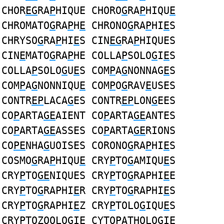
CHOR
EG
RA
P
HIQUE CHORO
G
RA
P
HIQU
E
CHROMATO
G
RA
P
H
E
CHRONO
G
RA
P
HI
E
S
CHRYSO
G
RA
P
HI
E
S CIN
EG
RA
P
HIQUES
CIN
E
MATO
G
RA
P
HE COLLA
P
SOLO
G
I
E
S
COLLA
P
SOLO
G
U
E
S COM
P
A
G
NONNAG
E
S
COM
P
A
G
NONNIQU
E
COM
P
O
G
RAV
E
USES
CONTR
EP
LACA
G
ES CONTR
EP
LON
G
EES
CO
P
ARTA
GE
AIENT CO
P
ARTA
GE
ANTES
CO
P
ARTA
GE
ASSES CO
P
ARTA
GE
RIONS
CO
PE
NHA
G
UOISES CORONO
G
RA
P
HI
E
S
COSMO
G
RA
P
HIQU
E
CRY
P
TO
G
AMIQU
E
S
CRY
P
TO
GE
NIQUES CRY
P
TO
G
RAPHI
E
E
CRY
P
TO
G
RAPHI
E
R CRY
P
TO
G
RAPHI
E
S
CRY
P
TO
G
RAPHI
E
Z CRY
P
TOLO
G
IQU
E
S
CRY
P
TOZOOLO
G
I
E
CYTO
P
ATHOLO
G
I
E