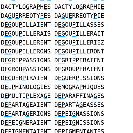
DACTYLO
G
RA
P
H
E
S DACTYLO
G
RA
P
HI
E
DA
G
U
E
RREOTY
P
ES DA
G
U
E
RREOTY
P
IE
D
EG
OU
P
ILLAIENT D
EG
OU
P
ILLASSES
D
EG
OU
P
ILLERAIS D
EG
OU
P
ILLERAIT
D
EG
OU
P
ILLERENT D
EG
OU
P
ILLERIEZ
D
EG
OU
P
ILLERONS D
EG
OU
P
ILLERONT
D
EG
RI
P
PASSIONS D
EG
RI
P
PERAIENT
D
EG
ROU
P
ASSIONS D
EG
ROU
P
ERAIENT
D
EG
UER
P
IRAIENT D
EG
UER
P
ISSIONS
D
E
L
P
HINOLO
G
IES D
E
MO
G
RA
P
HIQUES
D
E
MULTI
P
LEXA
G
E D
EP
ARAFFINA
G
ES
D
EP
ARTA
G
EAIENT D
EP
ARTA
G
EASSES
D
EP
ARTA
G
ERIONS D
EP
EI
G
NASSIONS
D
EP
EI
G
NERAIENT D
EP
EI
G
NISSIONS
D
EP
I
G
MENTAIENT D
EP
I
G
MENTANTES