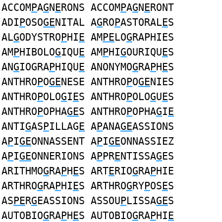
ACCOM
P
A
G
N
E
RONS ACCOM
P
A
G
N
E
RONT
ADI
P
OSO
GE
NITAL A
G
RO
P
ASTORAL
E
S
AL
G
ODYSTRO
P
HI
E
AM
PE
LO
G
RAPHIES
AM
P
HIBOLO
G
IQU
E
AM
P
HI
G
OURIQU
E
S
AN
G
IOGRA
P
HIQU
E
ANONYMO
G
RA
P
H
E
S
ANTHRO
P
O
GE
NESE ANTHRO
P
O
GE
NIES
ANTHRO
P
OLO
G
I
E
S ANTHRO
P
OLO
G
U
E
S
ANTHRO
P
OPHA
GE
S ANTHRO
P
OPHA
G
I
E
ANTI
G
AS
P
ILLAG
E
A
P
ANA
GE
ASSIONS
A
P
I
GE
ONNASSENT A
P
I
GE
ONNASSIEZ
A
P
I
GE
ONNERIONS A
P
PR
E
NTISSA
G
ES
ARITHMO
G
RA
P
H
E
S ART
E
RIO
G
RA
P
HIE
ARTHRO
G
RA
P
HI
E
S ARTHRO
G
RY
P
OS
E
S
AS
PE
R
G
EASSIONS ASSOU
P
LISSA
GE
S
AUTOBIO
G
RA
P
H
E
S AUTOBIO
G
RA
P
HI
E