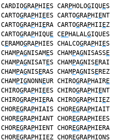
CARDIO
G
RA
P
HI
E
S CAR
P
HOLO
G
IQU
E
S
CARTO
G
RA
P
HI
E
ES CARTO
G
RA
P
HI
E
NT
CARTO
G
RA
P
HI
E
RA CARTO
G
RA
P
HII
E
Z
CARTO
G
RA
P
HIQU
E
C
EP
HALAL
G
IQUES
C
E
RAMO
G
RA
P
HIES CHALCO
G
RA
P
HI
E
S
CHAM
P
A
G
NISAM
E
S CHAM
P
A
G
NISASS
E
CHAM
P
A
G
NISAT
E
S CHAM
P
A
G
NIS
E
RAI
CHAM
P
A
G
NIS
E
RAS CHAM
P
A
G
NIS
E
REZ
CHAM
P
I
G
NONN
E
UR CHIRO
G
RA
P
HAIR
E
CHIRO
G
RA
P
HI
E
ES CHIRO
G
RA
P
HI
E
NT
CHIRO
G
RA
P
HI
E
RA CHIRO
G
RA
P
HII
E
Z
CHOR
EG
RA
P
HIAIS CHOR
EG
RA
P
HIAIT
CHOR
EG
RA
P
HIANT CHOR
EG
RA
P
HIEES
CHOR
EG
RA
P
HIENT CHOR
EG
RA
P
HIERA
CHOR
EG
RA
P
HIIEZ CHOR
EG
RA
P
HIONS