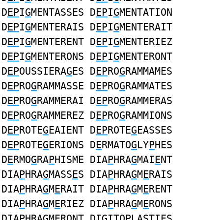
D
EP
I
G
MENTASSES D
EP
I
G
MENTATION
D
EP
I
G
MENTERAIS D
EP
I
G
MENTERAIT
D
EP
I
G
MENTERENT D
EP
I
G
MENTERIEZ
D
EP
I
G
MENTERONS D
EP
I
G
MENTERONT
D
EP
OUSSIERA
G
ES D
EP
RO
G
RAMMAMES
D
EP
RO
G
RAMMASSE D
EP
RO
G
RAMMATES
D
EP
RO
G
RAMMERAI D
EP
RO
G
RAMMERAS
D
EP
RO
G
RAMMEREZ D
EP
RO
G
RAMMIONS
D
EP
ROTE
G
EAIENT D
EP
ROTE
G
EASSES
D
EP
ROTE
G
ERIONS D
E
RMATO
G
LY
P
HES
D
E
RMO
G
RA
P
HISME DIA
P
HRA
G
MAI
E
NT
DIA
P
HRA
G
MASS
E
S DIA
P
HRA
G
M
E
RAIS
DIA
P
HRA
G
M
E
RAIT DIA
P
HRA
G
M
E
RENT
DIA
P
HRA
G
M
E
RIEZ DIA
P
HRA
G
M
E
RONS
DIA
P
HRA
G
M
E
RONT DI
G
ITO
P
LASTI
E
S