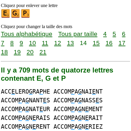
Cliquez pour enlever une lettre
Cliquez pour changer la taille des mots
Tous alphabétique
Tous par taille
4
5
6
7
8
9
10
11
12
13
14
15
16
17
18
19
20
21
Il y a 709 mots de quatorze lettres
contenant E, G et P
ACC
E
LERO
G
RA
P
HE ACCOM
P
A
G
NAI
E
NT
ACCOM
P
A
G
NANT
E
S ACCOM
P
A
G
NASS
E
S
ACCOM
P
A
G
NAT
E
UR ACCOM
P
A
G
N
E
MENT
ACCOM
P
A
G
N
E
RAIS ACCOM
P
A
G
N
E
RAIT
ACCOM
P
A
G
N
E
RENT ACCOM
P
A
G
N
E
RIEZ