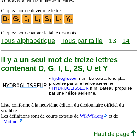
Vous avez atteint la limite de 8 lettres.
Cliquez pour enlever une lettre
Cliquez pour changer la taille des mots
Tous alphabétique
Tous par taille
13
14
Il y a un seul mot de treize lettres
contenant D, G, I, L, 2S, U et Y
•
hydroglisseur
n.m. Bateau à fond plat
propulsé par une hélice aérienne.
H
YD
RO
GLISS
E
U
R
•
HYDROGLISSEUR
n.m. Bateau propulsé
par une hélice aérienne.
Liste conforme à la neuvième édition du dictionnaire officiel du
scrabble.
Les définitions sont de courts extraits de
WikWik.org
et de
1Mot.net
.
Haut de page