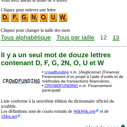
Vous avez atteint la limite de 8 lettres.
Cliquez pour enlever une lettre
Cliquez pour changer la taille des mots
Tous alphabétique
Tous par taille
12
13
Il y a un seul mot de douze lettres
contenant D, F, G, 2N, O, U et W
•
crowdfunding
n.m. (Anglicisme) (Finance)
Financement d’un projet à l’aide d’outils et de
CR
OWDFUN
DI
NG
méthodes de transactions financières…
•
CROWDFUNDING
n.m. Financement
participatif.
Liste conforme à la neuvième édition du dictionnaire officiel du
scrabble.
Les définitions sont de courts extraits de
WikWik.org
et de
1Mot.net
.