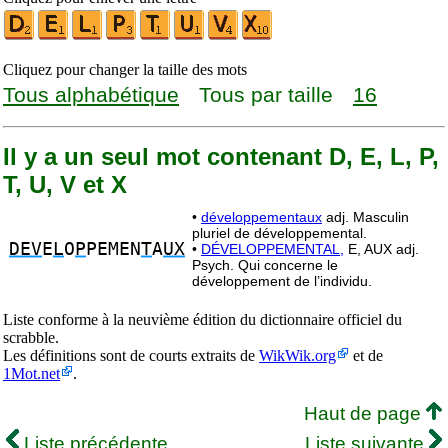
Cliquez pour changer la taille des mots
Tous alphabétique
Tous par taille
16
Il y a un seul mot contenant D, E, L, P,
T, U, V et X
•
développementaux
adj. Masculin
pluriel de développemental.
DEV
E
L
O
P
PEMEN
T
A
UX
•
DÉVELOPPEMENTAL,
E, AUX adj.
Psych. Qui concerne le
développement de l’individu.
Liste conforme à la neuvième édition du dictionnaire officiel du
scrabble.
Les définitions sont de courts extraits de
WikWik.org
et de
1Mot.net
.
Haut de page
Liste précédente
Liste suivante