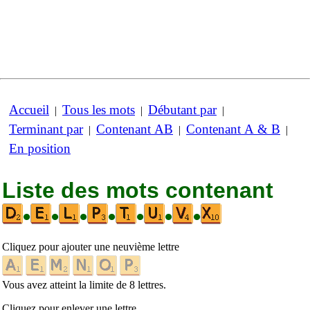
Accueil
Tous les mots
Débutant par
|
|
|
Terminant par
Contenant AB
Contenant A & B
|
|
|
En position
Liste des mots contenant
•
•
•
•
•
•
•
Cliquez pour ajouter une neuvième lettre
Vous avez atteint la limite de 8 lettres.
Cliquez pour enlever une lettre