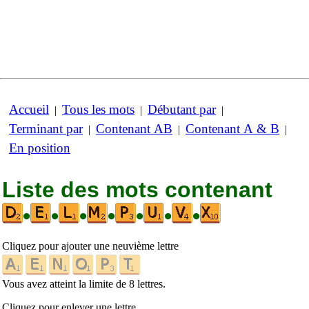
Accueil
Tous les mots
Débutant par
|
|
|
Terminant par
Contenant AB
Contenant A & B
|
|
|
En position
Liste des mots contenant
•
•
•
•
•
•
•
Cliquez pour ajouter une neuvième lettre
Vous avez atteint la limite de 8 lettres.
Cliquez pour enlever une lettre