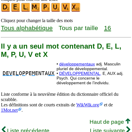
Cliquez pour changer la taille des mots
Tous alphabétique
Tous par taille
16
Il y a un seul mot contenant D, E, L,
M, P, U, V et X
•
développementaux
adj. Masculin
pluriel de développemental.
DEV
E
L
O
P
PE
M
ENTA
UX
•
DÉVELOPPEMENTAL,
E, AUX adj.
Psych. Qui concerne le
développement de l’individu.
Liste conforme à la neuvième édition du dictionnaire officiel du
scrabble.
Les définitions sont de courts extraits de
WikWik.org
et de
1Mot.net
.
Haut de page
Liste précédente
Liste suivante