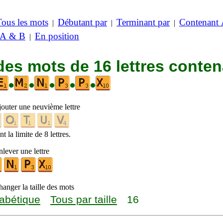
Tous les mots
Débutant par
Terminant par
Contenant
|
|
|
 A & B
En position
|
des mots de 16 lettres conte
•
•
•
•
•
jouter une neuvième lettre
t la limite de 8 lettres.
lever une lettre
anger la taille des mots
abétique
Tous par taille
16