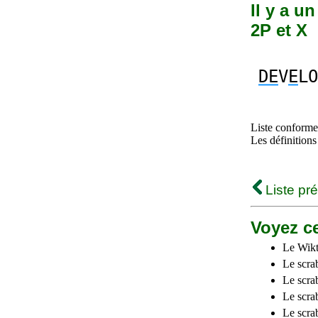
Il y a u
2P et X
DE
V
E
LO
Liste conforme 
Les définitions
Liste pr
Voyez ce
Le Wikt
Le scra
Le scra
Le scrab
Le scra