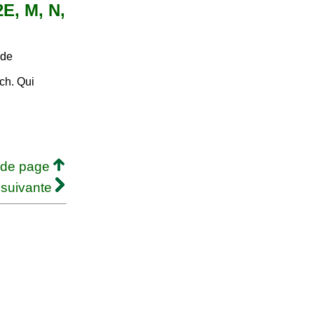
2E, M, N,
 de
ch. Qui
 de page
 suivante