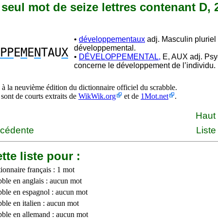
n seul mot de seize lettres contenant D, 
•
développementaux
adj. Masculin pluriel
développemental.
PP
E
M
E
N
TAU
X
•
DÉVELOPPEMENTAL,
E, AUX adj. Psy
concerne le développement de l’individu.
à la neuvième édition du dictionnaire officiel du scrabble.
 sont de courts extraits de
WikWik.org
et de
1Mot.net
.
Haut
écédente
Liste
tte liste pour :
ionnaire français : 1 mot
bble en anglais : aucun mot
bble en espagnol : aucun mot
ble en italien : aucun mot
bble en allemand : aucun mot