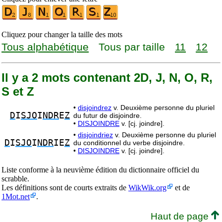
Cliquez pour changer la taille des mots
Tous alphabétique
Tous par taille
11
12
Il y a 2 mots contenant 2D, J, N, O, R,
S et Z
•
disjoindrez
v. Deuxième personne du pluriel
D
I
SJO
I
NDR
E
Z
du futur de disjoindre.
•
DISJOINDRE
v. [cj. joindre].
•
disjoindriez
v. Deuxième personne du pluriel
D
I
SJO
I
NDR
IE
Z
du conditionnel du verbe disjoindre.
•
DISJOINDRE
v. [cj. joindre].
Liste conforme à la neuvième édition du dictionnaire officiel du
scrabble.
Les définitions sont de courts extraits de
WikWik.org
et de
1Mot.net
.
Haut de page