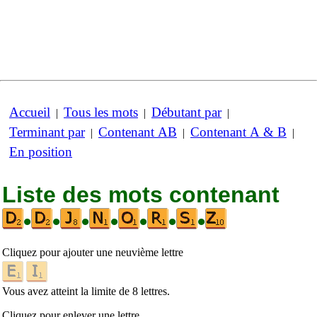
Accueil
Tous les mots
Débutant par
|
|
|
Terminant par
Contenant AB
Contenant A & B
|
|
|
En position
Liste des mots contenant
•
•
•
•
•
•
•
Cliquez pour ajouter une neuvième lettre
Vous avez atteint la limite de 8 lettres.
Cliquez pour enlever une lettre