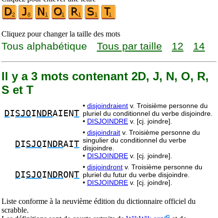
Cliquez pour changer la taille des mots
Tous alphabétique
Tous par taille
12
14
Il y a 3 mots contenant 2D, J, N, O, R,
S et T
•
disjoindraient
v. Troisième personne du
D
I
SJO
I
NDR
AIEN
T
pluriel du conditionnel du verbe disjoindre.
•
DISJOINDRE
v. [cj. joindre].
•
disjoindrait
v. Troisième personne du
singulier du conditionnel du verbe
D
I
SJO
I
NDR
AI
T
disjoindre.
•
DISJOINDRE
v. [cj. joindre].
•
disjoindront
v. Troisième personne du
D
I
SJO
I
NDR
ON
T
pluriel du futur du verbe disjoindre.
•
DISJOINDRE
v. [cj. joindre].
Liste conforme à la neuvième édition du dictionnaire officiel du
scrabble.