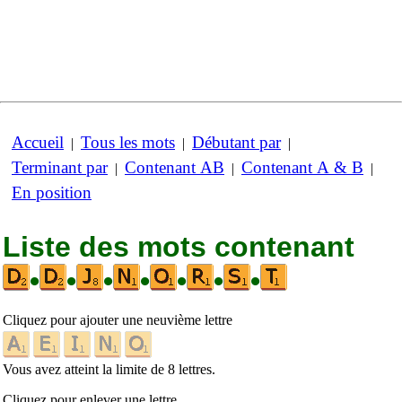
Accueil
Tous les mots
Débutant par
|
|
|
Terminant par
Contenant AB
Contenant A & B
|
|
|
En position
Liste des mots contenant
•
•
•
•
•
•
•
Cliquez pour ajouter une neuvième lettre
Vous avez atteint la limite de 8 lettres.
Cliquez pour enlever une lettre