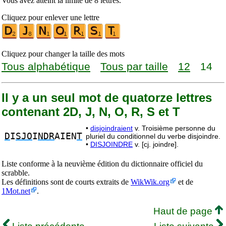
Vous avez atteint la limite de 8 lettres.
Cliquez pour enlever une lettre
Cliquez pour changer la taille des mots
Tous alphabétique
Tous par taille
12
14
Il y a un seul mot de quatorze lettres
contenant 2D, J, N, O, R, S et T
•
disjoindraient
v. Troisième personne du
D
I
SJO
I
NDR
AIEN
T
pluriel du conditionnel du verbe disjoindre.
•
DISJOINDRE
v. [cj. joindre].
Liste conforme à la neuvième édition du dictionnaire officiel du
scrabble.
Les définitions sont de courts extraits de
WikWik.org
et de
1Mot.net
.
Haut de page