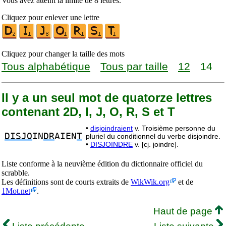
Vous avez atteint la limite de 8 lettres.
Cliquez pour enlever une lettre
Cliquez pour changer la taille des mots
Tous alphabétique
Tous par taille
12
14
Il y a un seul mot de quatorze lettres
contenant 2D, I, J, O, R, S et T
•
disjoindraient
v. Troisième personne du
DISJO
IN
DR
AIEN
T
pluriel du conditionnel du verbe disjoindre.
•
DISJOINDRE
v. [cj. joindre].
Liste conforme à la neuvième édition du dictionnaire officiel du
scrabble.
Les définitions sont de courts extraits de
WikWik.org
et de
1Mot.net
.
Haut de page