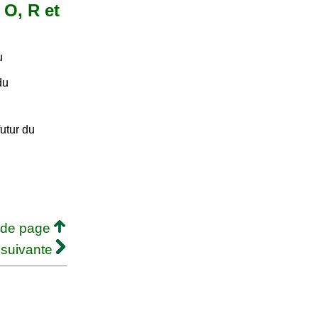
 O, R et
u
du
utur du
 de page
 suivante