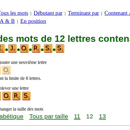
Tous les mots
Débutant par
Terminant par
Contenant
|
|
|
 A & B
En position
|
des mots de 12 lettres conte
•
•
•
•
•
jouter une neuvième lettre
t la limite de 8 lettres.
lever une lettre
anger la taille des mots
abétique
Tous par taille
11
12
13