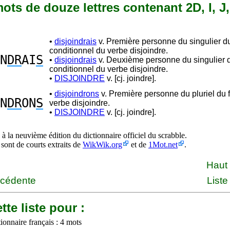
 mots de douze lettres contenant 2D, I, J,
•
disjoindrais
v. Première personne du singulier d
conditionnel du verbe disjoindre.
N
DR
AI
S
•
disjoindrais
v. Deuxième personne du singulier 
conditionnel du verbe disjoindre.
•
DISJOINDRE
v. [cj. joindre].
•
disjoindrons
v. Première personne du pluriel du f
N
DR
ON
S
verbe disjoindre.
•
DISJOINDRE
v. [cj. joindre].
à la neuvième édition du dictionnaire officiel du scrabble.
 sont de courts extraits de
WikWik.org
et de
1Mot.net
.
Haut
écédente
Liste
tte liste pour :
ionnaire français : 4 mots