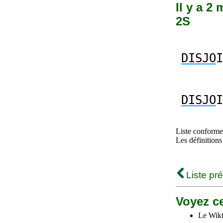
Il y a 2
2S
DISJO
I
DISJO
I
Liste conforme 
Les définitions
Liste pr
Voyez ce
Le Wikt