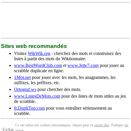
Sites web recommandés
Visitez
WikWik.org
- cherchez des mots et construisez des
listes à partir des mots du Wiktionnaire.
www.BestWordClub.com
et
www.Jette7.com
pour jouer au
scrabble duplicate en ligne.
1Mot.net
pour jouer avec les mots, les anagrammes, les
suffixes, les préfixes, etc.
Ortograf.ws
pour chercher des mots.
www.ListesDeMots.com
pour des listes de mots utiles au jeu
de scrabble.
fr.DupliTop.com
pour vous entraîner sérieusement au
scrabble.
Ce site utilise des cookies informatiques, cliquez pour en
savoir plus
. Politique
vie
privée
.