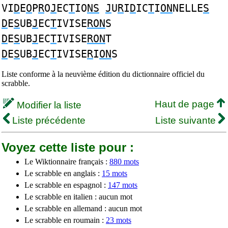
VI
D
E
O
P
R
O
J
EC
T
IO
NS
J
U
R
I
D
IC
T
I
ON
NELLE
S
D
E
S
UB
J
EC
T
IVISE
RON
S
D
E
S
UB
J
EC
T
IVISE
RON
T
D
E
S
UB
J
EC
T
IVISE
R
I
ON
S
Liste conforme à la neuvième édition du dictionnaire officiel du
scrabble.
Haut de page
Modifier la liste
Liste précédente
Liste suivante
Voyez cette liste pour :
Le Wiktionnaire français :
880 mots
Le scrabble en anglais :
15 mots
Le scrabble en espagnol :
147 mots
Le scrabble en italien : aucun mot
Le scrabble en allemand : aucun mot
Le scrabble en roumain :
23 mots