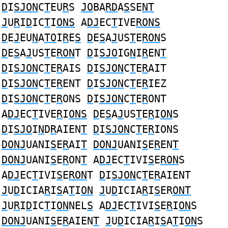
D
I
SJON
C
T
EU
R
S
JO
BA
RD
A
S
SE
NT
J
U
R
I
D
IC
T
I
ONS
A
DJ
EC
T
IVE
RONS
D
E
J
EU
N
A
TO
I
R
E
S
D
E
S
A
J
US
T
E
RON
S
D
E
S
A
J
US
T
E
RON
T
D
I
SJO
IG
N
I
R
EN
T
D
I
SJON
C
T
E
R
AIS
D
I
SJON
C
T
E
R
AIT
D
I
SJON
C
T
E
R
ENT
D
I
SJON
C
T
E
R
IEZ
D
I
SJON
C
T
E
R
ONS
D
I
SJON
C
T
E
R
ONT
A
DJ
EC
T
IVE
R
I
ONS
D
E
S
A
J
US
T
E
R
I
ON
S
D
I
SJO
I
N
D
R
AIEN
T
D
I
SJON
C
T
E
R
IONS
DONJ
UANI
S
E
R
AI
T
DONJ
UANI
S
E
R
EN
T
DONJ
UANI
S
E
R
ON
T
A
DJ
EC
T
IVI
S
E
RON
S
A
DJ
EC
T
IVI
S
E
RON
T
D
I
SJON
C
T
E
R
AIENT
J
U
D
ICIA
R
I
S
A
T
I
ON
J
U
D
ICIA
R
I
S
ER
ONT
J
U
R
I
D
IC
T
I
ON
NEL
S
A
DJ
EC
T
IVI
S
E
R
I
ON
S
DONJ
UANI
S
E
R
AIEN
T
J
U
D
ICIA
R
I
S
A
T
I
ON
S