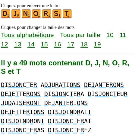
Cliquez pour enlever une lettre
Cliquez pour changer la taille des mots
Tous alphabétique
Tous par taille
10
11
12
13
14
15
16
17
18
19
Il y a 49 mots contenant D, J, N, O, R,
S et T
D
I
SJON
C
T
E
R
A
DJ
U
R
A
T
I
ONS
D
E
J
A
NT
E
RO
N
S
D
E
J
E
T
TE
RONS
D
I
SJON
C
T
E
R
A
D
I
SJON
C
T
EU
R
J
U
D
AI
S
E
RONT
D
E
J
A
NT
E
R
I
O
N
S
D
E
J
E
T
TE
R
I
ONS
D
I
SJO
I
N
D
R
AI
T
D
I
SJO
I
N
D
R
ON
T
D
I
SJON
C
T
E
R
AI
D
I
SJON
C
T
E
R
AS
D
I
SJON
C
T
E
R
EZ