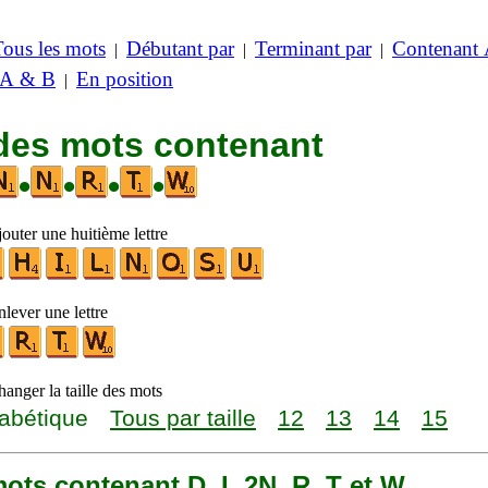
Tous les mots
Débutant par
Terminant par
Contenant
|
|
|
 A & B
En position
|
 des mots contenant
•
•
•
•
outer une huitième lettre
lever une lettre
anger la taille des mots
abétique
Tous par taille
12
13
14
15
 mots contenant D, I, 2N, R, T et W