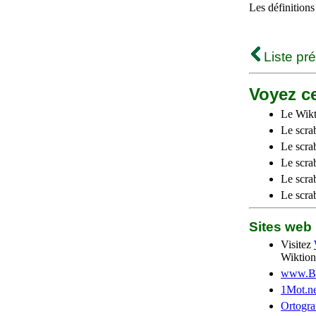
Les définitions
Liste pr
Voyez ce
Le Wikt
Le scra
Le scra
Le scrab
Le scra
Le scra
Sites we
Visitez
Wiktion
www.Be
1Mot.ne
Ortogra