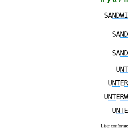
SA
NDWI
SA
ND
SA
ND
U
NT
U
NT
E
R
U
NT
E
RW
U
NT
E
Liste conforme 