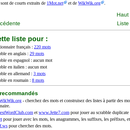
 sont de courts extraits de
1Mot.net
et de
WikWik.org
.
Haut
écédente
Liste
tte liste pour :
ionnaire français :
220 mots
bble en anglais :
29 mots
bble en espagnol : aucun mot
ble en italien : aucun mot
bble en allemand :
3 mots
bble en roumain :
8 mots
b recommandés
WikWik.org
- cherchez des mots et construisez des listes à partir des mo
naire.
stWordClub.com
et
www.Jette7.com
pour jouer au scrabble duplicate 
t
pour jouer avec les mots, les anagrammes, les suffixes, les préfixes, et
f.ws
pour chercher des mots.