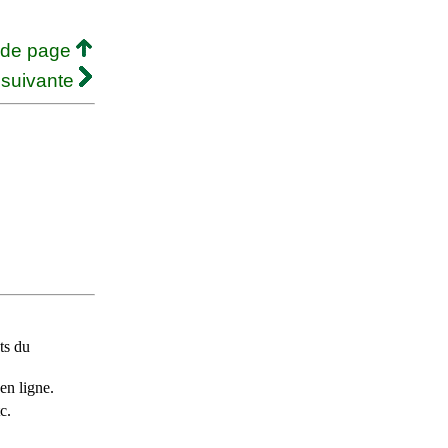
 de page
 suivante
ts du
en ligne.
c.