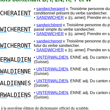
•
sandwicheraient
v. Troisième personne du 
CHE
R
AIE
NT
conditionnel présent du verbe sandwicher.
•
SANDWICHER
v. [cj. aimer]. Prendre en 
•
sandwichèrent
v. Troisième personne du pl
WI
CHE
R
E
NT
passé simple du verbe sandwicher.
•
SANDWICHER
v. [cj. aimer]. Prendre en 
•
sandwicheront
v. Troisième personne du pl
WI
CHE
R
O
NT
futur du verbe sandwicher.
•
SANDWICHER
v. [cj. aimer]. Prendre en 
•
UNTERWALDIEN,
ENNE adj. Du canton 
E
RW
AL
DI
E
N
(Suisse).
•
UNTERWALDIEN,
ENNE adj. Du canton 
W
AL
DI
E
N
NE
(Suisse).
•
UNTERWALDIEN,
ENNE adj. Du canton 
AL
DI
E
N
NES
(Suisse).
•
UNTERWALDIEN,
ENNE adj. Du canton 
RW
AL
DI
E
N
S
(Suisse).
à la neuvième édition du dictionnaire officiel du scrabble.