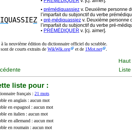
•
PRÉMÉDIQUER
v. [cj. aimer].
•
prémédiquassiez
v. Deuxième personne du
l’imparfait du subjonctif du verbe prémédiqu
IQ
UASSIE
Z
•
pré-médiquassiez
v. Deuxième personne du
l’imparfait du subjonctif du verbe pré-médiq
•
PRÉMÉDIQUER
v. [cj. aimer].
à la neuvième édition du dictionnaire officiel du scrabble.
 sont de courts extraits de
WikWik.org
et de
1Mot.net
.
Haut
écédente
Liste
tte liste pour :
ionnaire français :
21 mots
bble en anglais : aucun mot
bble en espagnol : aucun mot
ble en italien : aucun mot
bble en allemand : aucun mot
bble en roumain : aucun mot