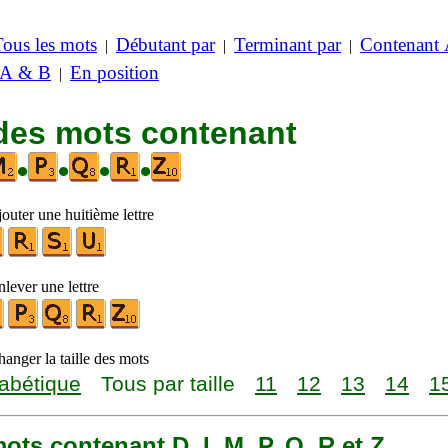
Tous les mots
Débutant par
Terminant par
Contenant
|
|
|
 A & B
En position
|
 des mots contenant
•
•
•
•
outer une huitième lettre
lever une lettre
anger la taille des mots
abétique
Tous par taille
11
12
13
14
1
 mots contenant D, I, M, P, Q, R et Z