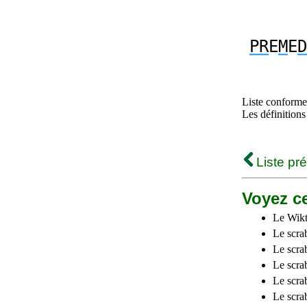
PR
E
M
E
D
Liste conforme 
Les définitions
Liste pr
Voyez ce
Le Wikt
Le scra
Le scra
Le scrab
Le scra
Le scra