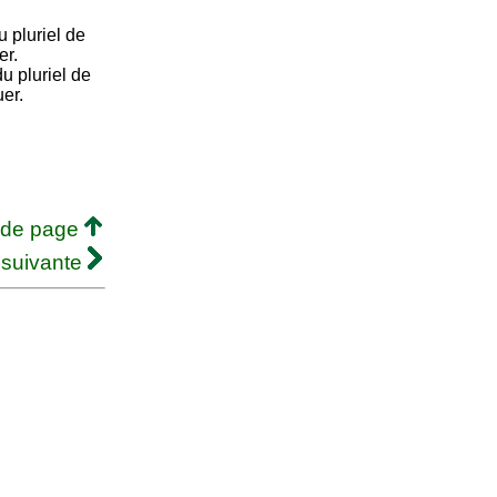
 pluriel de
er.
 pluriel de
uer.
 de page
 suivante