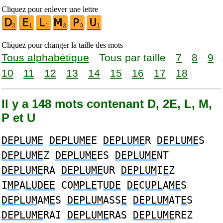
Cliquez pour enlever une lettre
Cliquez pour changer la taille des mots
Tous alphabétique
Tous par taille
7
8
9
10
11
12
13
14
15
16
17
18
Il y a 148 mots contenant D, 2E, L, M,
P et U
DEPLUME
DEPLUME
E
DEPLUME
R
DEPLUME
S
DEPLUME
Z
DEPLUME
ES
DEPLUME
NT
DEPLUME
RA
DEPLUME
UR
DEPLUM
I
E
Z
I
MP
A
LUDEE
CO
MPLE
T
UDE
DE
C
UPL
A
ME
S
DEPLUM
AM
E
S
DEPLUM
ASS
E
DEPLUM
AT
E
S
DEPLUME
RAI
DEPLUME
RAS
DEPLUME
REZ