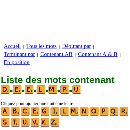
Accueil
Tous les mots
Débutant par
|
|
|
Terminant par
Contenant AB
Contenant A & B
|
|
|
En position
Liste des mots contenant
•
•
•
•
•
•
Cliquez pour ajouter une huitième lettre