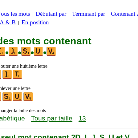
Tous les mots
Débutant par
Terminant par
Contenant
|
|
|
 A & B
En position
|
 des mots contenant
•
•
•
•
outer une huitième lettre
lever une lettre
anger la taille des mots
abétique
Tous par taille
13
n seul mot contenant 2D, I, J, S, U et V