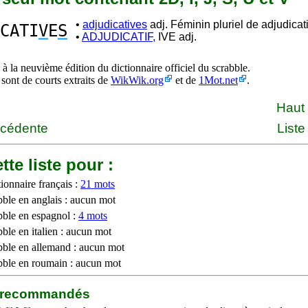
•
adjudicatives
adj. Féminin pluriel de adjudicati
CATI
V
E
S
•
ADJUDICATIF,
IVE adj.
à la neuvième édition du dictionnaire officiel du scrabble.
 sont de courts extraits de
WikWik.org
et de
1Mot.net
.
Haut
écédente
Liste
tte liste pour :
ionnaire français :
21 mots
bble en anglais : aucun mot
bble en espagnol :
4 mots
ble en italien : aucun mot
bble en allemand : aucun mot
bble en roumain : aucun mot
b recommandés