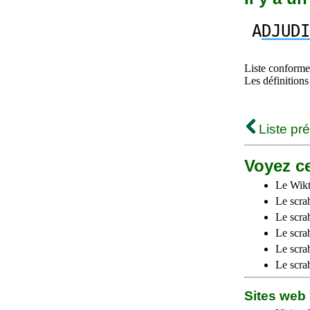
A
DJUDI
Liste conforme 
Les définitions
Liste pr
Voyez ce
Le Wikt
Le scra
Le scra
Le scrab
Le scra
Le scra
Sites we