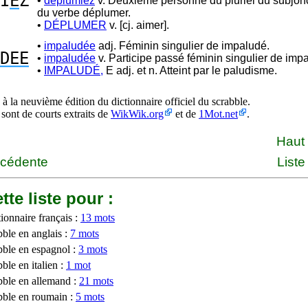
I
E
Z
•
déplumiez
v. Deuxième personne du pluriel du subjonc
du verbe déplumer.
•
DÉPLUMER
v. [cj. aimer].
•
impaludée
adj. Féminin singulier de impaludé.
DEE
•
impaludée
v. Participe passé féminin singulier de impa
•
IMPALUDÉ,
E adj. et n. Atteint par le paludisme.
à la neuvième édition du dictionnaire officiel du scrabble.
 sont de courts extraits de
WikWik.org
et de
1Mot.net
.
Haut
écédente
Liste
tte liste pour :
ionnaire français :
13 mots
bble en anglais :
7 mots
bble en espagnol :
3 mots
ble en italien :
1 mot
bble en allemand :
21 mots
bble en roumain :
5 mots