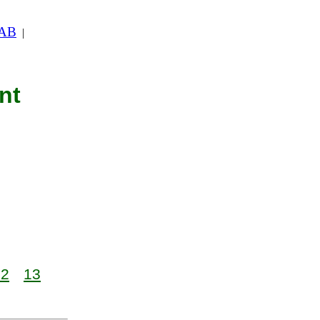
 AB
|
nt
12
13