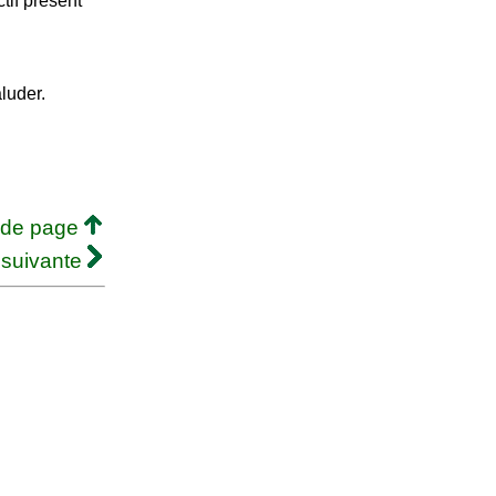
tif présent
luder.
 de page
 suivante