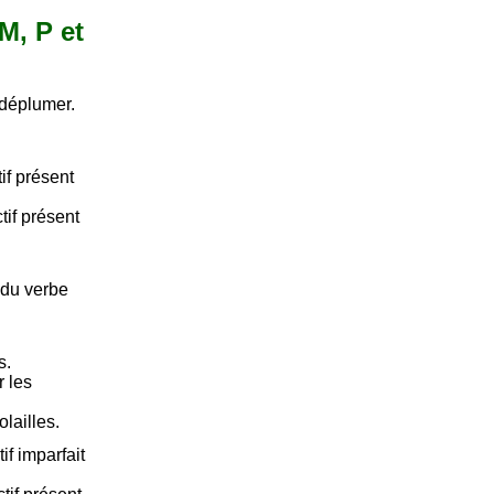
M, P et
 déplumer.
if présent
tif présent
 du verbe
s.
 les
lailles.
if imparfait