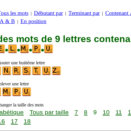
Tous les mots
Débutant par
Terminant par
Contenant
|
|
|
 A & B
En position
|
des mots de 9 lettres contena
•
•
•
•
outer une huitième lettre
lever une lettre
anger la taille des mots
abétique
Tous par taille
7
8
9
10
11
16
17
18