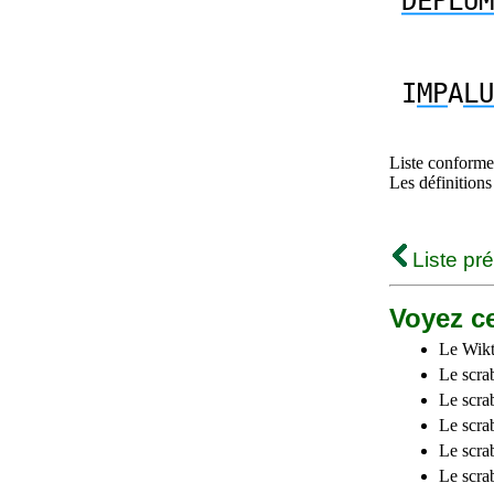
DEPLUM
I
MP
A
LU
Liste conforme 
Les définitions
Liste pr
Voyez ce
Le Wikt
Le scra
Le scra
Le scrab
Le scra
Le scra