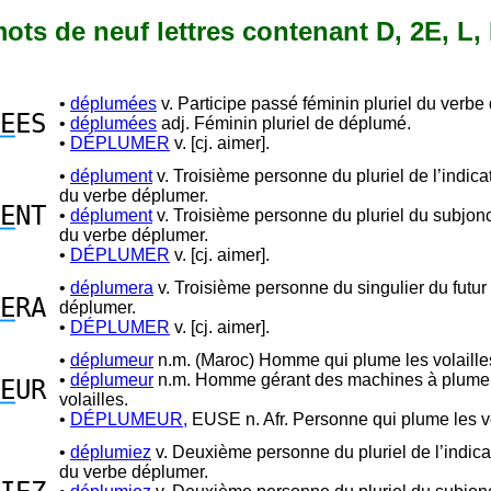
 mots de neuf lettres contenant D, 2E, L, 
•
déplumées
v. Participe passé féminin pluriel du verbe
E
ES
•
déplumées
adj. Féminin pluriel de déplumé.
•
DÉPLUMER
v. [cj. aimer].
•
déplument
v. Troisième personne du pluriel de l’indicat
du verbe déplumer.
E
NT
•
déplument
v. Troisième personne du pluriel du subjonc
du verbe déplumer.
•
DÉPLUMER
v. [cj. aimer].
•
déplumera
v. Troisième personne du singulier du futur
E
RA
déplumer.
•
DÉPLUMER
v. [cj. aimer].
•
déplumeur
n.m. (Maroc) Homme qui plume les volaille
•
déplumeur
n.m. Homme gérant des machines à plumer
E
UR
volailles.
•
DÉPLUMEUR,
EUSE n. Afr. Personne qui plume les vo
•
déplumiez
v. Deuxième personne du pluriel de l’indicat
du verbe déplumer.