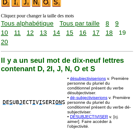
Cliquez pour changer la taille des mots
Tous alphabétique
Tous par taille
8
9
10
11
12
13
14
15
16
17
18
19
20
Il y a un seul mot de dix-neuf lettres
contenant D, 2I, J, N, O et S
•
désubjectiviserions
v. Première
personne du pluriel du
conditionnel présent du verbe
désubjectiviser.
•
dé-subjectiviserions
v. Première
D
E
S
UB
J
ECT
I
V
I
SERI
ON
S
personne du pluriel du
conditionnel présent du verbe dé-
subjectiviser.
•
DÉSUBJECTIVISER
v. [cj.
aimer]. Faire accéder à
l’objectivité.