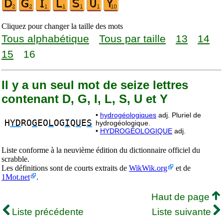
Cliquez pour changer la taille des mots
Tous alphabétique
Tous par taille
13
14
15
16
Il y a un seul mot de seize lettres
contenant D, G, I, L, S, U et Y
•
hydrogéologiques
adj. Pluriel de
H
YD
RO
G
EO
L
OG
I
Q
U
E
S
hydrogéologique.
•
HYDROGÉOLOGIQUE
adj.
Liste conforme à la neuvième édition du dictionnaire officiel du
scrabble.
Les définitions sont de courts extraits de
WikWik.org
et de
1Mot.net
.
Haut de page
Liste précédente
Liste suivante