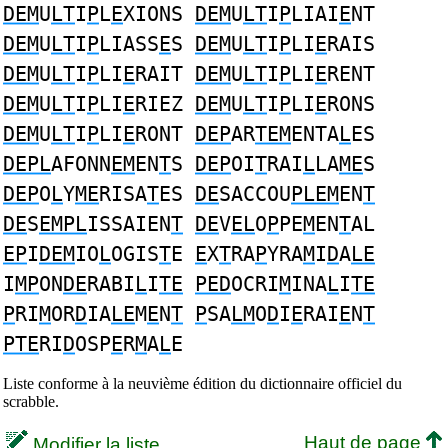
DEM
U
LT
I
P
L
E
XIONS
DEM
U
LT
I
P
LIAI
E
NT
DEM
U
LT
I
P
LIASS
E
S
DEM
U
LT
I
P
LI
E
RAIS
DEM
U
LT
I
P
LI
E
RAIT
DEM
U
LT
I
P
LI
E
RENT
DEM
U
LT
I
P
LI
E
RIEZ
DEM
U
LT
I
P
LI
E
RONS
DEM
U
LT
I
P
LI
E
RONT
DEP
AR
TEM
ENTA
L
ES
DEPL
AFONN
EM
EN
T
S
DEP
OI
T
RAI
L
LA
ME
S
DEP
O
L
Y
ME
RISA
T
ES
DE
SACCOU
PLEM
EN
T
DE
S
EMPL
ISSAIEN
T
DE
V
EL
O
P
PE
M
EN
T
AL
EP
I
DEM
IO
L
OGIS
T
E
E
X
T
RA
P
YRA
M
I
D
A
LE
I
MP
ON
DE
RABI
L
I
TE
PED
OCRI
M
INA
L
I
TE
P
RI
M
OR
D
IA
LE
M
E
N
T
P
SA
LM
O
D
I
E
RAI
E
N
T
PTE
RI
D
OSP
E
R
M
A
L
E
Liste conforme à la neuvième édition du dictionnaire officiel du
scrabble.
Haut de page
Modifier la liste