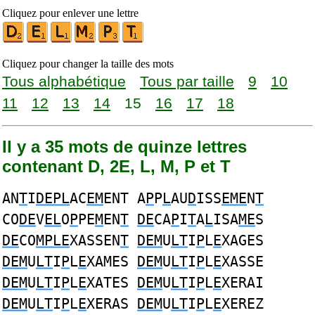
Cliquez pour enlever une lettre
Cliquez pour changer la taille des mots
Tous alphabétique
Tous par taille
9
10
11
12
13
14
15
16
17
18
Il y a 35 mots de quinze lettres
contenant D, 2E, L, M, P et T
AN
T
I
DEPL
AC
EM
ENT A
P
P
L
AU
D
ISS
EME
N
T
CO
DE
V
EL
O
P
PE
M
EN
T
DE
CA
P
I
T
A
L
ISA
ME
S
DE
CO
MPLE
XASSEN
T
DEM
U
LT
I
P
L
E
XAGES
DEM
U
LT
I
P
L
E
XAMES
DEM
U
LT
I
P
L
E
XASSE
DEM
U
LT
I
P
L
E
XATES
DEM
U
LT
I
P
L
E
XERAI
DEM
U
LT
I
P
L
E
XERAS
DEM
U
LT
I
P
L
E
XEREZ