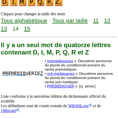
Cliquez pour changer la taille des mots
Tous alphabétique
Tous par taille
11
12
13
14
15
Il y a un seul mot de quatorze lettres
contenant D, I, M, P, Q, R et Z
•
prémédiqueriez
v. Deuxième personne
du pluriel du conditionnel présent du
verbe prémédiquer.
PR
E
M
E
DIQ
UERIE
Z
•
pré-médiqueriez
v. Deuxième personne
du pluriel du conditionnel présent du
verbe pré-médiquer.
•
PRÉMÉDIQUER
v. [cj. aimer].
Liste conforme à la neuvième édition du dictionnaire officiel du
scrabble.
Les définitions sont de courts extraits de
WikWik.org
et de
1Mot.net
.