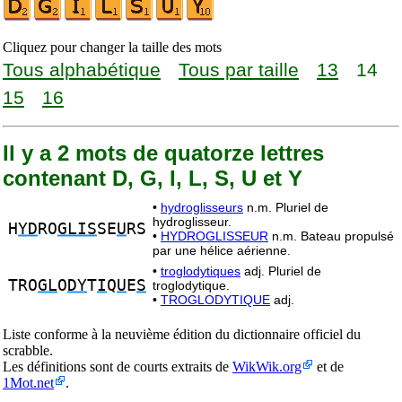
Cliquez pour changer la taille des mots
Tous alphabétique
Tous par taille
13
14
15
16
Il y a 2 mots de quatorze lettres
contenant D, G, I, L, S, U et Y
•
hydroglisseurs
n.m. Pluriel de
hydroglisseur.
H
YD
RO
GLIS
SE
U
RS
•
HYDROGLISSEUR
n.m. Bateau propulsé
par une hélice aérienne.
•
troglodytiques
adj. Pluriel de
TRO
GL
O
DY
T
I
Q
U
E
S
troglodytique.
•
TROGLODYTIQUE
adj.
Liste conforme à la neuvième édition du dictionnaire officiel du
scrabble.
Les définitions sont de courts extraits de
WikWik.org
et de
1Mot.net
.