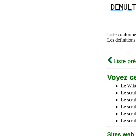
DEM
U
L
T
Liste conforme 
Les définitions
Liste pr
Voyez ce
Le Wikt
Le scra
Le scra
Le scrab
Le scra
Le scra
Sites we