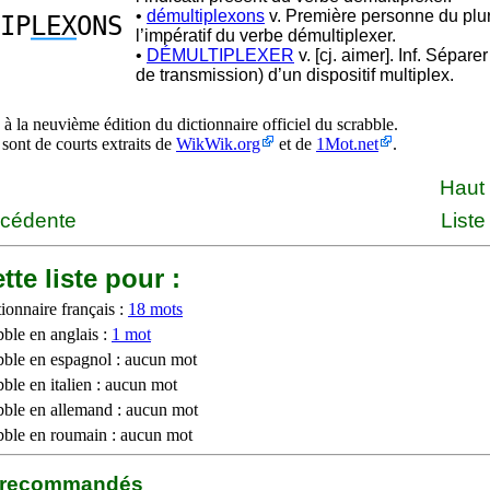
•
démultiplexons
v. Première personne du plur
IP
LEX
ONS
l’impératif du verbe démultiplexer.
•
DÉMULTIPLEXER
v. [cj. aimer]. Inf. Séparer
de transmission) d’un dispositif multiplex.
à la neuvième édition du dictionnaire officiel du scrabble.
 sont de courts extraits de
WikWik.org
et de
1Mot.net
.
Haut
écédente
Liste
tte liste pour :
ionnaire français :
18 mots
bble en anglais :
1 mot
bble en espagnol : aucun mot
ble en italien : aucun mot
bble en allemand : aucun mot
bble en roumain : aucun mot
b recommandés