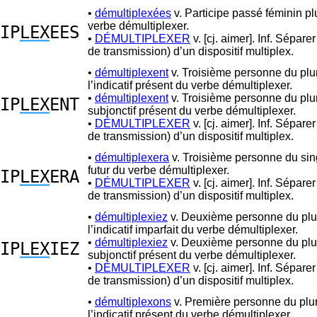
•
démultiplexées
v. Participe passé féminin pl
verbe démultiplexer.
IP
LEX
EES
•
DÉMULTIPLEXER
v. [cj. aimer]. Inf. Séparer
de transmission) d’un dispositif multiplex.
•
démultiplexent
v. Troisième personne du plur
l’indicatif présent du verbe démultiplexer.
•
démultiplexent
v. Troisième personne du plur
IP
LEX
ENT
subjonctif présent du verbe démultiplexer.
•
DÉMULTIPLEXER
v. [cj. aimer]. Inf. Séparer
de transmission) d’un dispositif multiplex.
•
démultiplexera
v. Troisième personne du sin
futur du verbe démultiplexer.
IP
LEX
ERA
•
DÉMULTIPLEXER
v. [cj. aimer]. Inf. Séparer
de transmission) d’un dispositif multiplex.
•
démultiplexiez
v. Deuxième personne du plur
l’indicatif imparfait du verbe démultiplexer.
•
démultiplexiez
v. Deuxième personne du plur
IP
LEX
IEZ
subjonctif présent du verbe démultiplexer.
•
DÉMULTIPLEXER
v. [cj. aimer]. Inf. Séparer
de transmission) d’un dispositif multiplex.
•
démultiplexons
v. Première personne du plur
l’indicatif présent du verbe démultiplexer.