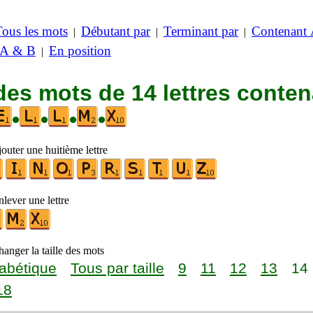
Tous les mots
Débutant par
Terminant par
Contenant
|
|
|
 A & B
En position
|
des mots de 14 lettres conte
•
•
•
•
outer une huitième lettre
lever une lettre
anger la taille des mots
abétique
Tous par taille
9
11
12
13
14
18