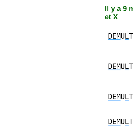
Il y a 9
et X
DEM
U
L
T
DEM
U
L
T
DEM
U
L
T
DEM
U
L
T