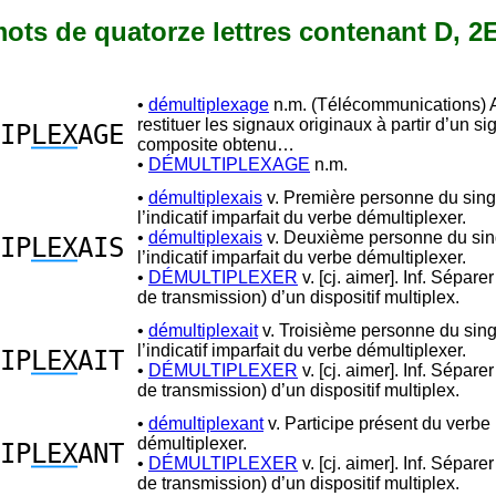
 mots de quatorze lettres contenant D, 2
•
démultiplexage
n.m. (Télécommunications) 
restituer les signaux originaux à partir d’un si
IP
LEX
AGE
composite obtenu…
•
DÉMULTIPLEXAGE
n.m.
•
démultiplexais
v. Première personne du sing
l’indicatif imparfait du verbe démultiplexer.
•
démultiplexais
v. Deuxième personne du sin
IP
LEX
AIS
l’indicatif imparfait du verbe démultiplexer.
•
DÉMULTIPLEXER
v. [cj. aimer]. Inf. Séparer
de transmission) d’un dispositif multiplex.
•
démultiplexait
v. Troisième personne du sing
l’indicatif imparfait du verbe démultiplexer.
IP
LEX
AIT
•
DÉMULTIPLEXER
v. [cj. aimer]. Inf. Séparer
de transmission) d’un dispositif multiplex.
•
démultiplexant
v. Participe présent du verbe
démultiplexer.
IP
LEX
ANT
•
DÉMULTIPLEXER
v. [cj. aimer]. Inf. Séparer
de transmission) d’un dispositif multiplex.