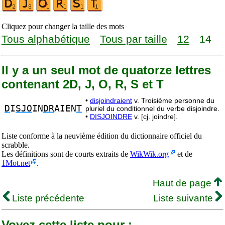
Cliquez pour changer la taille des mots
Tous alphabétique
Tous par taille
12
14
Il y a un seul mot de quatorze lettres
contenant 2D, J, O, R, S et T
•
disjoindraient
v. Troisième personne du
D
I
SJO
IN
DR
AIEN
T
pluriel du conditionnel du verbe disjoindre.
•
DISJOINDRE
v. [cj. joindre].
Liste conforme à la neuvième édition du dictionnaire officiel du
scrabble.
Les définitions sont de courts extraits de
WikWik.org
et de
1Mot.net
.
Haut de page
Liste précédente
Liste suivante
Voyez cette liste pour :