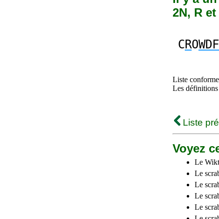
2N, R e
C
R
O
WDF
Liste conforme 
Les définitions
Liste pr
Voyez ce
Le Wikt
Le scra
Le scra
Le scrab
Le scra
Le scra