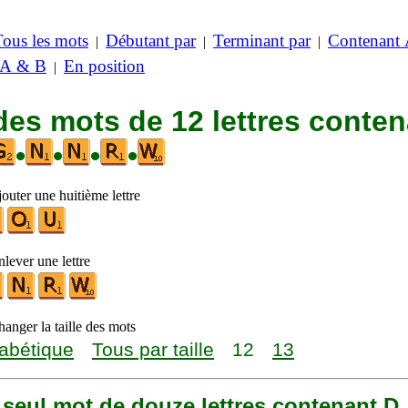
Tous les mots
Débutant par
Terminant par
Contenant
|
|
|
 A & B
En position
|
des mots de 12 lettres conte
•
•
•
•
outer une huitième lettre
lever une lettre
anger la taille des mots
abétique
Tous par taille
12
13
n seul mot de douze lettres contenant D,