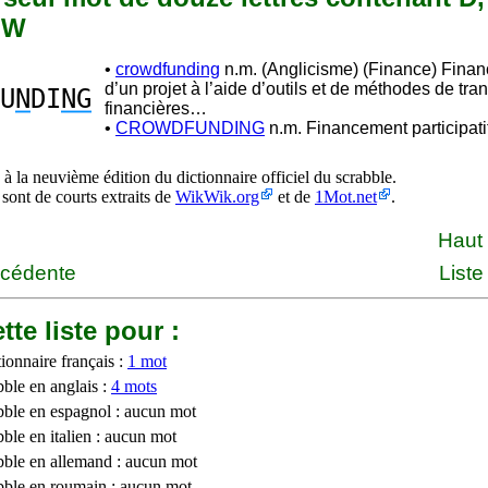
t W
•
crowdfunding
n.m. (Anglicisme) (Finance) Fina
d’un projet à l’aide d’outils et de méthodes de tra
U
N
DI
NG
financières…
•
CROWDFUNDING
n.m. Financement participatif
à la neuvième édition du dictionnaire officiel du scrabble.
 sont de courts extraits de
WikWik.org
et de
1Mot.net
.
Haut
écédente
Liste
tte liste pour :
ionnaire français :
1 mot
bble en anglais :
4 mots
bble en espagnol : aucun mot
ble en italien : aucun mot
bble en allemand : aucun mot
bble en roumain : aucun mot