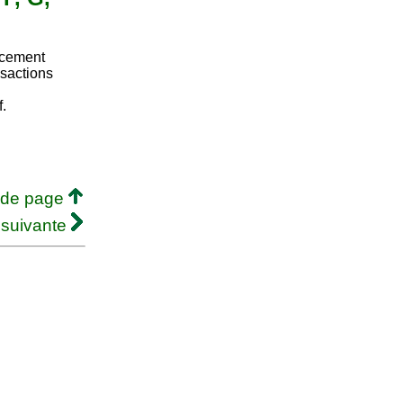
ncement
nsactions
.
 de page
 suivante